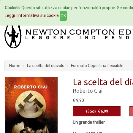
Cookies:
Questo sito utilizza cookie per funzionalità proprie. Se contin
Home
Autori
Eventi
Col
Leggi l'informativa sui cookie
OK
Home
La scelta del diavolo
Formato Copertina flessibile
La scelta del d
Roberto Ciai
€ 9,90
eBook
€ 6,99
Un grande thriller