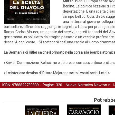
Marzo 1938
. L’Europa sente avvi
Berlino
. La politica razziale di H
deportazione. È una scelta disas
campo bellico. Così, dietro sugg
una lettera al giovane collega i
particellare, affinché lo raggiunga in segreto a Lipsia per proseguire le
Roma
. Carlos Maurer, un agente dei servizi segreti tedeschi dell’Ab
getteranno un poliziotto dal tragico passato e un vecchio professore d
riesca. A ogni costo. Si scatenerà così una caccia all’uomo drammati
La Germania di Hitler sa che il primato nella corsa alla bomba atomi
«Brividi. Commozione. Bellissimo e doloroso, con spaventose profond
«Il misterioso destino di Ettore Majorana sotto i vostri occhi lucidi.»
ISBN: 9788822789839 - Pagine: 320 -
Nuova Narrativa Newton
n. 1
Narrativa storica
-
Storia
Potrebber