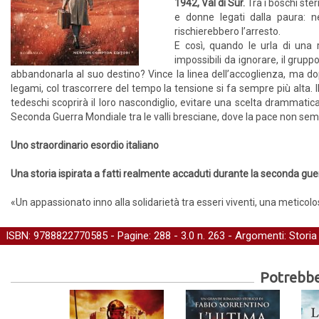
1942, Val di Sur.
Tra i boschi st
e donne legati dalla paura: n
rischierebbero l’arresto.
E così, quando le urla di un
impossibili da ignorare, il gruppo
abbandonarla al suo destino? Vince la linea dell’accoglienza, ma dopo 
legami, col trascorrere del tempo la tensione si fa sempre più alta. 
tedeschi scoprirà il loro nascondiglio, evitare una scelta drammatic
Seconda Guerra Mondiale tra le valli bresciane, dove la pace non sem
Uno straordinario esordio italiano
Una storia ispirata a fatti realmente accaduti durante la seconda guer
«Un appassionato inno alla solidarietà tra esseri viventi, una meticolos
ISBN: 9788822770585 - Pagine: 288 -
3.0
n. 263 - Argomenti:
Storia
Potrebber