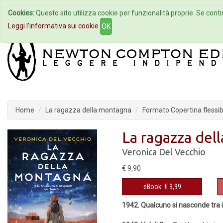
Cookies:
Questo sito utilizza cookie per funzionalità proprie. Se contin
Home
Autori
Eventi
Col
Leggi l'informativa sui cookie
OK
Home
La ragazza della montagna
Formato Copertina flessib
La ragazza del
Veronica Del Vecchio
€ 9,90
eBook
€ 3,99
1942. Qualcuno si nasconde tra 