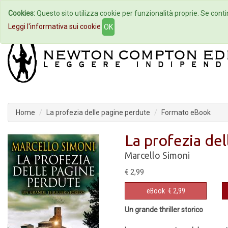
Cookies:
Questo sito utilizza cookie per funzionalità proprie. Se contin
Home
Autori
Eventi
Col
Leggi l'informativa sui cookie
OK
Home
La profezia delle pagine perdute
Formato eBook
La profezia de
Marcello Simoni
€ 2,99
eBook
€ 2,99
Un grande thriller storico