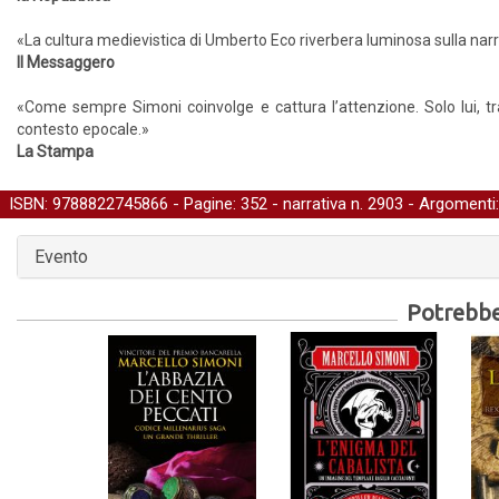
«La cultura medievistica di Umberto Eco riverbera luminosa sulla narr
Il Messaggero
«Come sempre Simoni coinvolge e cattura l’attenzione. Solo lui, tra i 
contesto epocale.»
La Stampa
ISBN: 9788822745866 - Pagine: 352 -
narrativa
n. 2903 - Argomenti
Evento
Potrebber