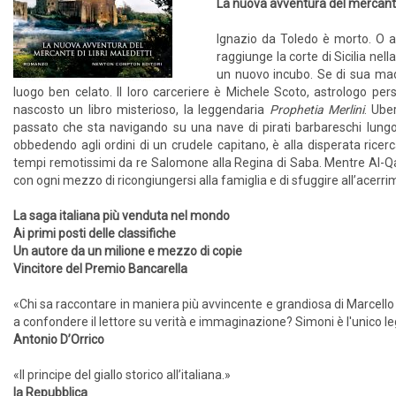
La nuova avventura del mercante 
Ignazio da Toledo è morto. O al
raggiunge la corte di Sicilia nell
un nuovo incubo. Se di sua madr
luogo ben celato. Il loro carceriere è Michele Scoto, astrologo pers
nascosto un libro misterioso, la leggendaria
Prophetia Merlini
. Ube
passato che sta navigando su una nave di pirati barbareschi lungo
obbedendo agli ordini di un crudele capitano, è alla disperata ricer
tempi remotissimi da re Salomone alla Regina di Saba. Mentre Al-Qala
con ogni mezzo di ricongiungersi alla famiglia e di sfuggire all’ace
La saga italiana più venduta nel mondo
Ai primi posti delle classifiche
Un autore da un milione e mezzo di copie
Vincitore del Premio Bancarella
«Chi sa raccontare in maniera più avvincente e grandiosa di Marcello 
a confondere il lettore su verità e immaginazione? Simoni è l'unico l
Antonio D’Orrico
«Il principe del giallo storico all’italiana.»
la Repubblica