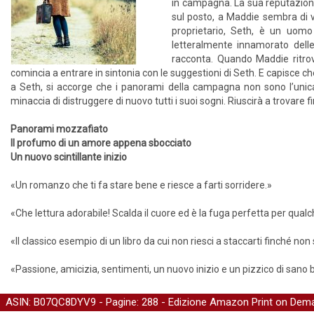
in campagna. La sua reputazion
sul posto, a Maddie sembra di vi
proprietario, Seth, è un uomo 
letteralmente innamorato delle 
racconta. Quando Maddie ritrova
comincia a entrare in sintonia con le suggestioni di Seth. E capisce c
a Seth, si accorge che i panorami della campagna non sono l’unic
minaccia di distruggere di nuovo tutti i suoi sogni. Riuscirà a trovar
Panorami mozzafiato
Il profumo di un amore appena sbocciato
Un nuovo scintillante inizio
«Un romanzo che ti fa stare bene e riesce a farti sorridere.»
«Che lettura adorabile! Scalda il cuore ed è la fuga perfetta per qualch
«Il classico esempio di un libro da cui non riesci a staccarti finché non 
«Passione, amicizia, sentimenti, un nuovo inizio e un pizzico di sano 
ASIN: B07QC8DYV9 - Pagine: 288 -
Edizione Amazon Print on Dem