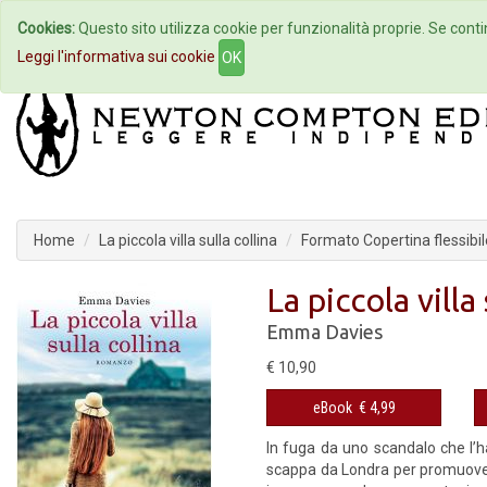
Cookies:
Questo sito utilizza cookie per funzionalità proprie. Se contin
Home
Autori
Eventi
Col
Leggi l'informativa sui cookie
OK
Home
La piccola villa sulla collina
Formato Copertina flessibil
La piccola villa 
Emma Davies
€ 10,90
eBook
€ 4,99
In fuga da uno scandalo che l’ha
scappa da Londra per promuovere