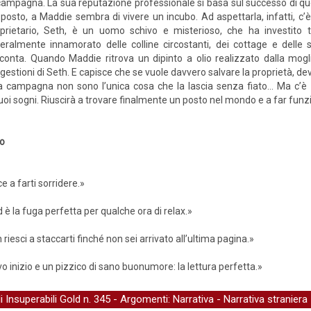
campagna. La sua reputazione professionale si basa sul successo di q
 posto, a Maddie sembra di vivere un incubo. Ad aspettarla, infatti, c’è 
prietario, Seth, è un uomo schivo e misterioso, che ha investito tu
teralmente innamorato delle colline circostanti, dei cottage e delle 
conta. Quando Maddie ritrova un dipinto a olio realizzato dalla moglie
ggestioni di Seth. E capisce che se vuole davvero salvare la proprietà, d
la campagna non sono l’unica cosa che la lascia senza fiato… Ma c’è
 suoi sogni. Riuscirà a trovare finalmente un posto nel mondo e a far fun
to
 a farti sorridere.»
d è la fuga perfetta per qualche ora di relax.»
 riesci a staccarti finché non sei arrivato all’ultima pagina.»
o inizio e un pizzico di sano buonumore: la lettura perfetta.»
li Insuperabili Gold
n. 345 - Argomenti:
Narrativa
-
Narrativa straniera