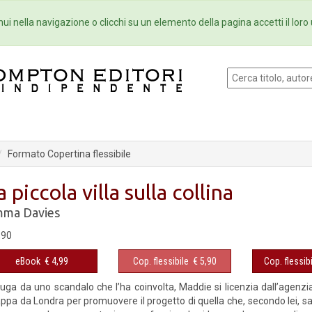
Eventi
Collane
Newsletter
Ebo
ui nella navigazione o clicchi su un elemento della pagina accetti il loro 
Formato Copertina flessibile
a piccola villa sulla collina
ma Davies
,90
eBook
€ 4,99
Cop. flessibile
€ 5,90
Cop. flessibi
fuga da uno scandalo che l’ha coinvolta, Maddie si licenzia dall’agenzia
ppa da Londra per promuovere il progetto di quella che, secondo lei, 