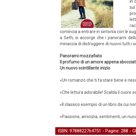
in 
sul
pro
let
rac
comincia a entrare in sintonia con le su
a Seth, si accorge che i panorami del
minaccia di distruggere di nuovo tutti i
Panorami mozzafiato
Il profumo di un amore appena sboccia
Un nuovo scintillante inizio
«Un romanzo che ti fa stare bene e riesce
«Che lettura adorabile! Scalda il cuore e
«Il classico esempio di un libro da cui non
«Passione, amicizia, sentimenti, un nuov
ISBN: 9788822764751 - Pagine: 288 -
G