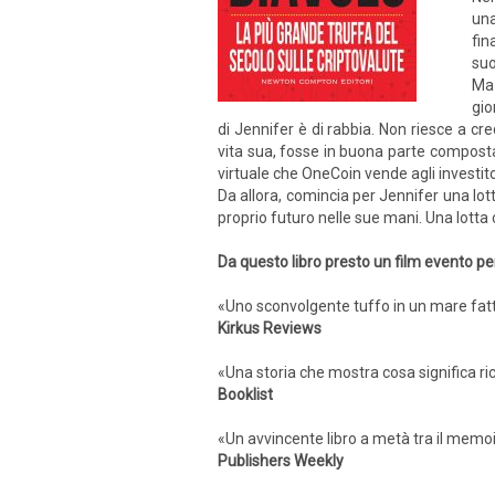
una
fin
suo
Ma 
gio
di Jennifer è di rabbia. Non riesce a cre
vita sua, fosse in buona parte composta 
virtuale che OneCoin vende agli investito
Da allora, comincia per Jennifer una lot
proprio futuro nelle sue mani. Una lotta
Da questo libro presto un film evento 
«Uno sconvolgente tuffo in un mare fatto 
Kirkus Reviews
«Una storia che mostra cosa significa ric
Booklist
«Un avvincente libro a metà tra il memoir
Publishers Weekly