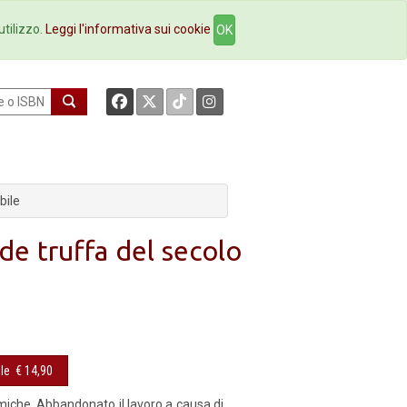
okstore
Contatti
utilizzo.
Leggi l'informativa sui cookie
OK
bile
de truffa del secolo
le
€ 14,90
miche. Abbandonato il lavoro a causa di