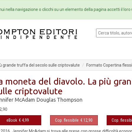
Eventi
Collane
Newsletter
Ebo
ui nella navigazione o clicchi su un elemento della pagina accetti il loro 
ù grande truffa del secolo sulle criptovalute
Formato Copertina flessi
a moneta del diavolo. La più gran
ulle criptovalute
nnifer McAdam
Douglas Thompson
2,90
eBook
€ 4,99
Cop. flessibile
€ 12,90
Cop. flessibi
 2016, Jennifer McAdam si trova alle prese con grosse difficoltà econo