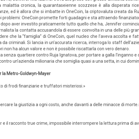
 malattia cronica, la quarantaseienne scozzese è alla disperata ric
anze, ed è allora che si imbatte in OneCoin, la criptovaluta creata da Ru
i problemi: OneCoin promette forti guadagni e sta attraendo finanziator
dopo aver investito praticamente tutto quello che ha, Jennifer comincia
rnalista la contatta accusandola di essere coinvolta in una delle più gran
dere che la “famiglia” di OneCoin, quel nucleo che l’aveva accolta e fatt
da criminali. Si lancia in un’accurata ricerca, interroga lo staff dell’a
ri non ha alcun valore e non è possibile riscattarla con vero denaro.
ta senza quartiere contro Ruja Ignatova, per portare a galla l’inganno e 
 contro un’azienda milionaria che somiglia quasi a una setta, in cui domi
per la Metro-Goldwyn-Mayer
di frodi finanziarie e truffatori misteriosi.»
ercare la giustizia a ogni costo, anche davanti a delle minacce di morte.
 e il racconto true crime, impossibile interrompere la lettura prima di av