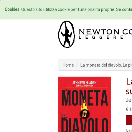
Home
Autori
Cookies:
Questo sito utilizza cookie per funzionalità proprie. Se contin
Home
La moneta del diavolo. La pi
L
s
Je
€ 1
Nel