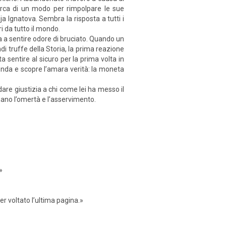
erca di un modo per rimpolpare le sue
ja Ignatova. Sembra la risposta a tutti i
i da tutto il mondo.
 a sentire odore di bruciato. Quando un
di truffe della Storia, la prima reazione
a sentire al sicuro per la prima volta in
zienda e scopre l’amara verità: la moneta
dare giustizia a chi come lei ha messo il
nano l’omertà e l’asservimento.
»
er voltato l’ultima pagina.»