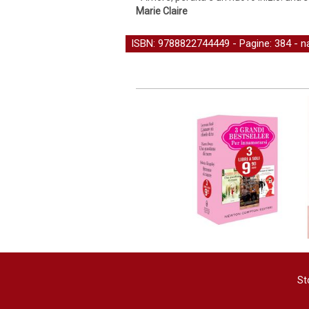
Marie Claire
ISBN: 9788822744449 - Pagine: 384 -
n
St