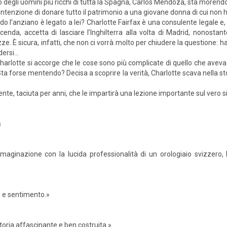
 degli uomini più ricchi di tutta la Spagna, Carlos Mendoza, sta mo­rendo
intenzione di donare tutto il patrimonio a una giovane donna di cui non ha
o l’anziano è legato a lei? Charlotte Fairfax è una consu­lente legale e,
cenda, accetta di lasciare l’Inghilterra alla volta di Madrid, nonost
ze. È sicura, infatti, che non ci vorrà molto per chiudere la questione: ha
dersi…
Charlotte si accorge che le cose sono più complicate di quello che avev
Sta forse mentendo? Decisa a scoprire la verità, Charlotte scava nella sto
e, taciuta per anni, che le impartirà una lezione im­portante sul vero si
a
immaginazione con la lucida professionalità di un orologiaio svizze
a e sentimento.»
toria affascinante e ben costruita.»