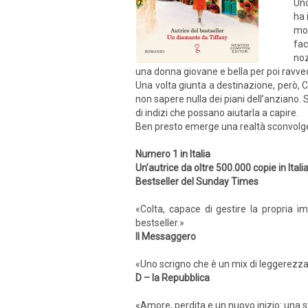
Uno
ha 
mod
fac
noz
una donna giovane e bella per poi ravve­
Una volta giunta a destinazione, però, 
non sapere nulla dei piani dell’anziano. 
di indizi che possano aiu­tarla a capire.
Ben presto emerge una realtà sconvolgent
Numero 1 in Italia
Un’autrice da oltre 500.000 copie in Itali
Bestseller del Sunday Times
«Colta, capace di gestire la propria 
bestseller.»
Il Messaggero
«Uno scrigno che è un mix di leggerezz
D – la Repubblica
«Amore, perdita e un nuovo inizio: una s