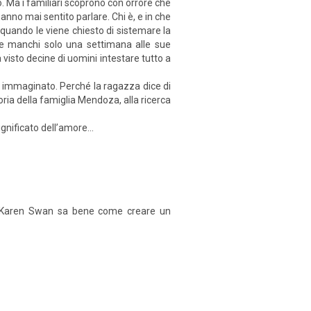
. Ma i familiari scoprono con orrore che
nno mai sen­tito parlare. Chi è, e in che
 quando le viene chiesto di sistemare la
ante manchi solo una settimana alle sue
 visto decine di uo­mini intestare tutto a
a immaginato. Perché la ragazza dice di
­ria della famiglia Mendoza, alla ricerca
gnificato dell’amore...
ro, Karen Swan sa bene come creare un