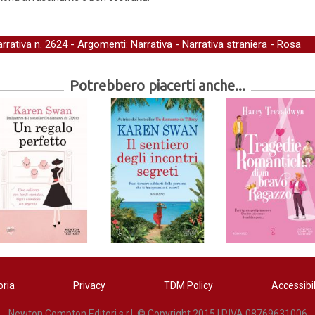
arrativa
n. 2624 - Argomenti:
Narrativa
-
Narrativa straniera
-
Rosa
Potrebbero piacerti anche...
oria
Privacy
TDM Policy
Accessibil
Newton Compton Editori s.r.l. © Copyright 2015 | P.IVA 08769631006