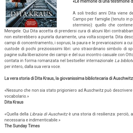
«Le memorie di una testimone deg
A soli tredici anni Dita viene
Campo per famiglie (tenuto in p
stermi­nio): quello che conten
Mengele. Qui Dita accetta di prendersi cura di alcuni libri contrabbanda
non esiterebbero a punirla duramente, una volta scoperta. Dita descr
campi di concentra­mento, i soprusi, la paura e le preva­ricazioni a cui
custode di pochi preziosissimi libri: uno straordinario simbolo di 
pagine sulla liberazione dei campi e del suo incontro casuale con Otto 
contata in forma romanzata nel best­seller internazionale
La biblio
per intero, dalla sua vera voce.
La vera storia di Dita Kraus, la giovanissima bibliotecaria di Auschwit
«Nessuno che non sia stato prigioniero ad Auschwitz può descrivere c
vocabolario.»
Dita Kraus
«Quella della
Libraia di Auschwitz
è una storia di resilienza: perciò, 
necessaria e indimenticabile.»
The Sunday Times