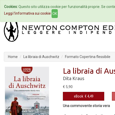
Cookies:
Questo sito utilizza cookie per funzionalità proprie. Se contin
Home
Autori
Eventi
Col
Leggi l'informativa sui cookie
OK
Home
La libraia di Auschwitz
Formato Copertina flessibile
La libraia di A
Dita Kraus
€ 5,90
eBook
€ 4,49
Una commovente storia vera