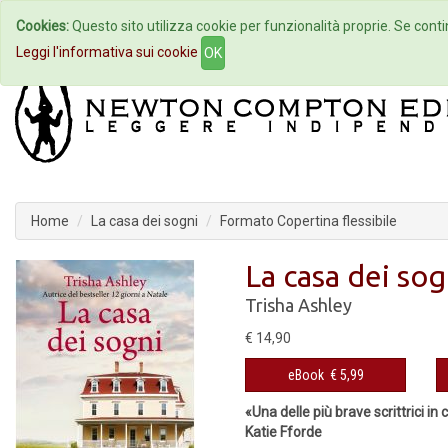
Cookies:
Questo sito utilizza cookie per funzionalità proprie. Se contin
Home
Autori
Eventi
Col
Leggi l'informativa sui cookie
OK
Home
La casa dei sogni
Formato Copertina flessibile
La casa dei sog
Trisha Ashley
€ 14,90
eBook
€ 5,99
«Una delle più brave scrittrici in 
Katie Fforde