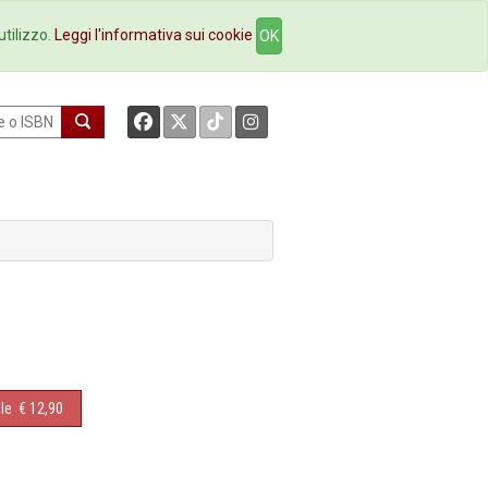
okstore
Contatti
utilizzo.
Leggi l'informativa sui cookie
OK
le
€ 12,90