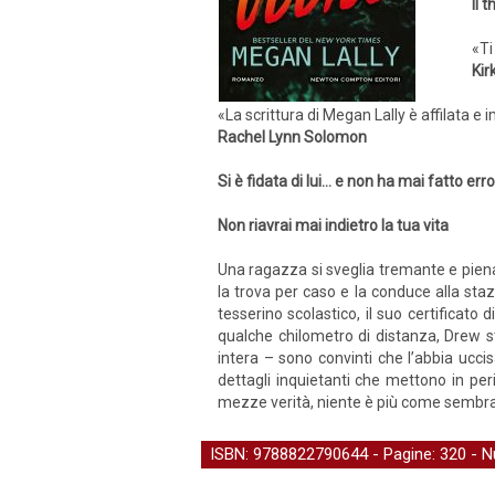
Il 
«Ti
Kir
«La scrittura di Megan Lally è affilata e
Rachel Lynn Solomon
Si è fidata di lui… e non ha mai fatto err
Non riavrai mai indietro la tua vita
Una ragazza si sveglia tremante e piena d
la trova per caso e la conduce alla staz
tesserino scolastico, il suo certificato 
qualche chilometro di distanza, Drew st
intera – sono convinti che l’abbia ucci
dettagli inquietanti che mettono in per
mezze verità, niente è più come sembra
ISBN: 9788822790644 - Pagine: 320 -
N