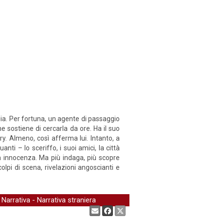
 sia. Per fortuna, un agente di passaggio
e sostiene di cercarla da ore. Ha il suo
ary. Almeno, così afferma lui. Intanto, a
i – lo sceriffo, i suoi amici, la città
ua innocenza. Ma più indaga, più scopre
lpi di scena, rivelazioni angoscianti e
-
Narrativa
-
Narrativa straniera
Condividi: