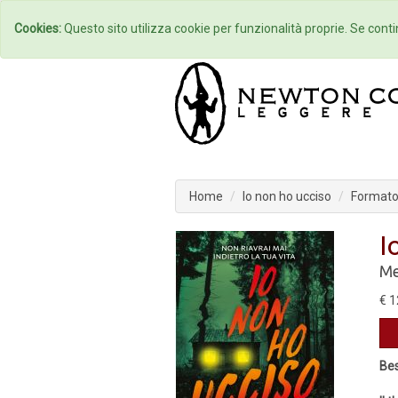
Home
Autori
Cookies:
Questo sito utilizza cookie per funzionalità proprie. Se contin
Home
Io non ho ucciso
Formato 
I
Me
€ 1
Bes