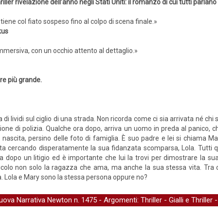
thriller rivelazione dell’anno negli Stati Uniti: il romanzo di cui tutti parlano
 tiene col fiato sospeso fino al colpo di scena finale.»
kus
 immersiva, con un occhio attento al dettaglio.»
ore più grande.
i lividi sul ciglio di una strada. Non ricorda come ci sia arrivata né chi
ione di polizia. Qualche ora dopo, arriva un uomo in preda al panico, ch
di nascita, persino delle foto di famiglia. È suo padre e lei si chiama M
a cercando disperatamente la sua fidanzata scomparsa, Lola. Tutti quant
sa dopo un litigio ed è importante che lui la trovi per dimostrare la s
icolo non solo la ragazza che ama, ma anche la sua stessa vita. Tra co
. Lola e Mary sono la stessa persona oppure no?
uova Narrativa Newton
n. 1475 - Argomenti:
Thriller
-
Gialli e Thriller