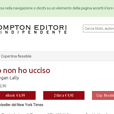
Eventi
Collane
Newsletter
Ebo
ui nella navigazione o clicchi su un elemento della pagina accetti il loro 
Copertina flessibile
o non ho ucciso
gan Lally
2,90
eBook
€ 6,99
2 libri a € 9,90
Cop. flessibi
tseller del New York Times