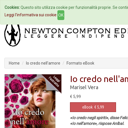
Cookies:
Questo sito utilizza cookie per funzionalità proprie. Se contin
Home
Autori
Eventi
Col
Leggi l'informativa sui cookie
OK
Home
Io credo nell'amore
Formato eBook
Io credo nell'
Marisel Vera
€ 5,99
eBook
€ 5,99
«Io credo negli spiriti», disse Feli
«Io nell’amore», rispose Aníbal.