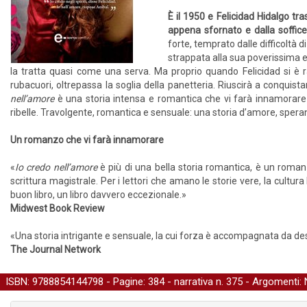
È il 1950 e Felicidad Hidalgo tr
appena sfornato e dalla soffice
forte, temprato dalle difficoltà d
strappata alla sua poverissima e
la tratta quasi come una serva. Ma proprio quando Felicidad si è 
rubacuori, oltrepassa la soglia della panetteria. Riuscirà a conquist
nell’amore
è una storia intensa e romantica che vi farà innamorare 
ribelle. Travolgente, romantica e sensuale: una storia d’amore, speranz
Un romanzo che vi farà innamorare
«
Io credo nell’amore
è più di una bella storia romantica, è un romanz
scrittura magistrale. Per i lettori che amano le storie vere, la cultura 
buon libro, un libro davvero eccezionale.»
Midwest Book Review
«Una storia intrigante e sensuale, la cui forza è accompagnata da desc
The Journal Network
ISBN: 9788854144798 - Pagine: 384 -
narrativa
n. 375 - Argomenti: