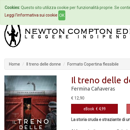
Cookies:
Questo sito utilizza cookie per funzionalità proprie. Se contin
Home
Autori
Eventi
Col
Leggi l'informativa sui cookie
OK
Home
Il treno delle donne
Formato Copertina flessibile
Il treno delle 
Fermina Cañaveras
€ 12,90
eBook
€ 4,99
La storia cruda e straziante di 