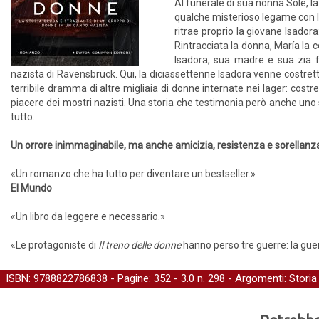
Al funerale di sua nonna Sole, l
qualche misterioso legame con la
ritrae proprio la giovane Isador
Rintracciata la donna, María la c
Isadora, sua madre e sua zia f
nazista di Ravensbrück. Qui, la diciassettenne Isadora venne costretta a
terribile dramma di altre migliaia di donne internate nei lager: costre
piacere dei mostri nazisti. Una storia che testimonia però anche uno 
tutto.
Un orrore inimmaginabile, ma anche amicizia, resistenza e sorellanz
«Un romanzo che ha tutto per diventare un bestseller.»
El Mundo
«Un libro da leggere e necessario.»
«Le protagoniste di
Il treno delle donne
hanno perso tre guerre: la guerr
ISBN: 9788822786838 - Pagine: 352 -
3.0
n. 298 - Argomenti:
Storia