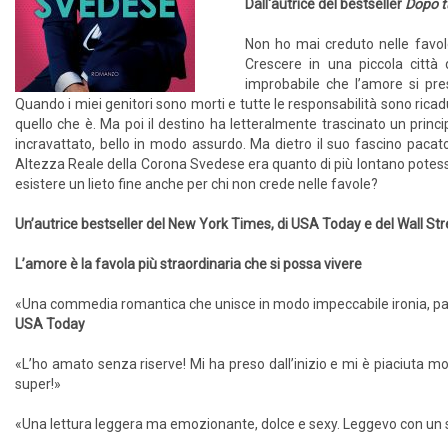
Dall'autrice del bestseller
Dopo tu
Non ho mai creduto nelle favol
Crescere in una piccola città d
improbabile che l’amore si pre
Quando i miei genitori sono morti e tutte le responsabilità sono rica
quello che è. Ma poi il destino ha letteralmente trascinato un princ
incravattato, bello in modo assurdo. Ma dietro il suo fascino paca
Altezza Reale della Corona Svedese era quanto di più lontano potesse
esistere un lieto fine anche per chi non crede nelle favole?
Un’autrice bestseller del New York Times, di USA Today e del Wall Str
L’amore è la favola più straordinaria che si possa vivere
«Una commedia romantica che unisce in modo impeccabile ironia, passi
USA Today
«L’ho amato senza riserve! Mi ha preso dall’inizio e mi è piaciuta m
super!»
«Una lettura leggera ma emozionante, dolce e sexy. Leggevo con un s