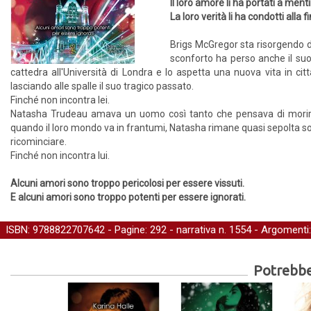
Il loro amore li ha portati a ment
La loro verità li ha condotti alla f
Brigs McGregor sta risorgendo da
sconforto ha perso anche il suo
cattedra all'Università di Londra e lo aspetta una nuova vita in ci
lasciando alle spalle il suo tragico passato.
Finché non incontra lei.
Natasha Trudeau amava un uomo così tanto che pensava di morire sen
quando il loro mondo va in frantumi, Natasha rimane quasi sepolta sot
ricominciare.
Finché non incontra lui.
Alcuni amori sono troppo pericolosi per essere vissuti.
E alcuni amori sono troppo potenti per essere ignorati.
ISBN: 9788822707642 - Pagine: 292 -
narrativa
n. 1554 - Argomenti
Potrebber