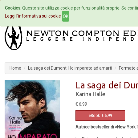
Cookies:
Questo sito utilizza cookie per funzionalità proprie. Se contin
Home
Autori
Eventi
Col
Leggi l'informativa sui cookie
OK
Home
La saga dei Dumont. Ho imparato ad amarti
Formato 
La saga dei Du
Karina Halle
€ 6,99
eBook
€ 6,99
Autrice bestseller di «New York