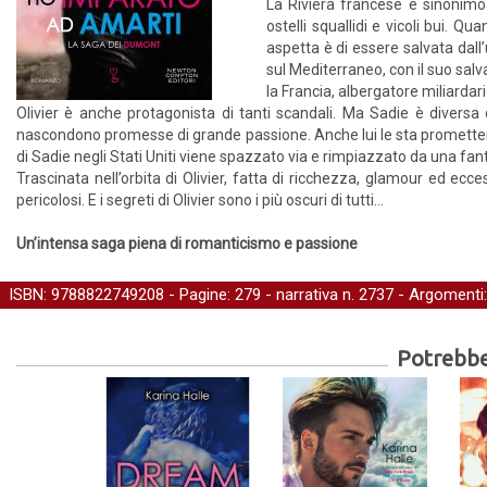
La Riviera francese è sinonimo 
ostelli squallidi e vicoli bui. 
aspetta è di essere salvata dall’
sul Mediterraneo, con il suo salv
la Francia, albergatore miliarda
Olivier è anche protagonista di tanti scandali. Ma Sadie è divers
nascondono promesse di grande passione. Anche lui le sta promettend
di Sadie negli Stati Uniti viene spazzato via e rimpiazzato da una fan
Trascinata nell’orbita di Olivier, fatta di ricchezza, glamour ed ec
pericolosi. E i segreti di Olivier sono i più oscuri di tutti…
Un’intensa saga piena di romanticismo e passione
ISBN: 9788822749208 - Pagine: 279 -
narrativa
n. 2737 - Argomenti
Potrebber