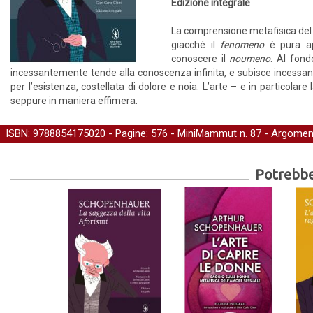
Edizione integrale
La comprensione metafisica del 
giacché il
fenomeno
è pura a
conoscere il
noumeno
. Al fon
incessantemente tende alla conoscenza infinita, e subisce incessant
per l’esistenza, costellata di dolore e noia. L’arte – e in particolar
seppure in maniera effimera.
ISBN: 9788854175020 - Pagine: 576 -
MiniMammut
n. 87 - Argomen
Potrebber