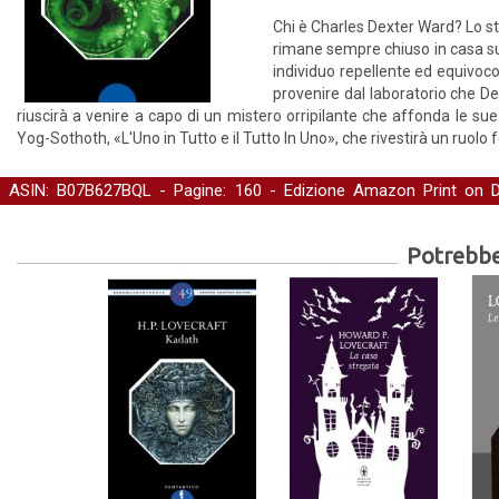
Chi è Charles Dexter Ward? Lo st
rimane sempre chiuso in casa sua e
individuo repellente ed equivoco.
provenire dal laboratorio che De
riuscirà a venire a capo di un mistero orripilante che affonda le su
Yog-Sothoth, «L'Uno in Tutto e il Tutto In Uno», che rivestirà un ruolo
ASIN: B07B627BQL - Pagine: 160 -
Edizione Amazon Print on
Fantascienza, Horror e Fantasy
-
Letteratura
-
Narrativa
-
Narrativa
Potrebber