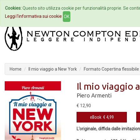
Cookies:
Questo sito utilizza cookie per funzionalità proprie. Se contin
Home
Autori
Eventi
Col
Leggi l'informativa sui cookie
OK
Home
Il mio viaggio a New York
Formato Copertina flessibile
Il mio viaggio
Piero Armenti
€ 12,90
eBook
€ 4,99
L’originale, diffida dalle imitazion