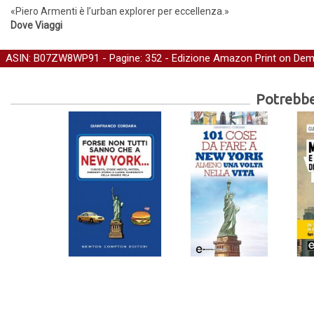
«Piero Armenti è l’urban explorer per eccellenza.»
Dove Viaggi
ASIN: B07ZW8WP91 - Pagine: 352 -
Edizione Amazon Print on De
Potrebber