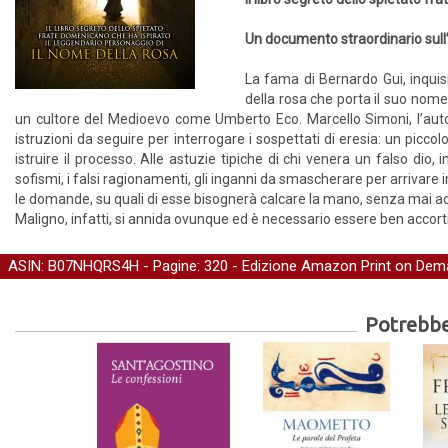
Un documento straordinario sull’
La fama di Bernardo Gui, inqui
della rosa che porta il suo nome
un cultore del Medioevo come Umberto Eco. Marcello Simoni, l’autore b
istruzioni da seguire per interrogare i sospettati di eresia: un pic
istruire il processo. Alle astuzie tipiche di chi venera un falso dio
sofismi, i falsi ragionamenti, gli inganni da smascherare per arrivare
le domande, su quali di esse bisognerà calcare la mano, senza mai ac
Maligno, infatti, si annida ovunque ed è necessario essere ben accorti 
ASIN: B07NHQRS4H - Pagine: 320 -
Edizione Amazon Print on Dem
Potrebber