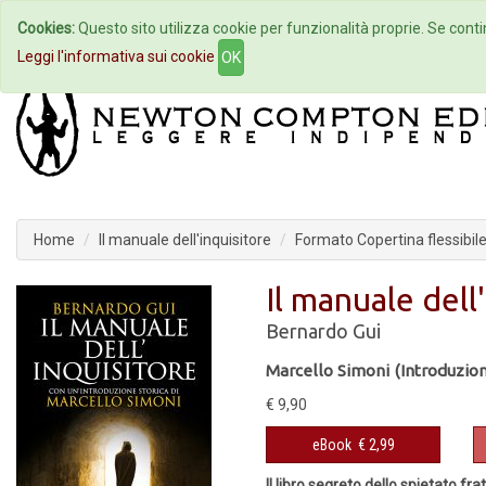
Cookies:
Questo sito utilizza cookie per funzionalità proprie. Se contin
Home
Autori
Eventi
Col
Leggi l'informativa sui cookie
OK
Home
Il manuale dell'inquisitore
Formato Copertina flessibil
Il manuale dell
Bernardo Gui
Marcello Simoni (Introduzio
€ 9,90
eBook
€ 2,99
Il libro segreto dello spietato f