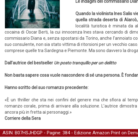
Le indagini del commissario Dia
Quando la violinista Ines Salis v
quella strada deserta di Alarcò
località turistica è minata da a
cocaina di Oscar Berti, la cui innocenza Ines stava cercando di dimo
commissario Diana e, senza spostarsi da Torino, anche l’annoiato com
suo consulente, non sia stato vittima di ritorsioni per un vecchio caso. Qu
comprese quelle tra Sardegna e Piemonte. Ma sono davvero la droga e l
Dall’autrice del bestseller
Un posto tranquillo per un delitto
Non basta sapere cosa vuole nascondere di sé una persona. È fondam
Hanno scritto del suo romanzo precedente:
«È un thriller che sta nei confini del genere ma che sfiora al temp
romanzo corale, prima di arrivare alla soluzione. L’autrice dimostra
ancora più in fretta ai personaggi.»
Corriere della Sera
ASIN: B07HSJHDGP - Pagine: 384 -
Edizione Amazon Print on Dem