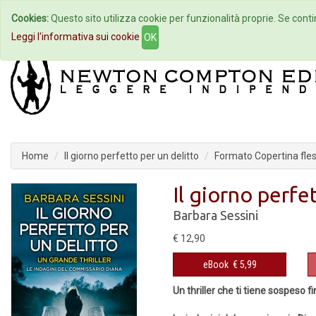
Cookies:
Questo sito utilizza cookie per funzionalità proprie. Se contin
Home
Autori
Eventi
Col
Leggi l'informativa sui cookie
OK
Home
Il giorno perfetto per un delitto
Formato Copertina fles
Il giorno perfe
Barbara Sessini
€ 12,90
eBook
€ 5,99
Un thriller che ti tiene sospeso f