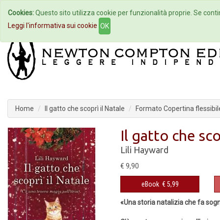
Cookies:
Questo sito utilizza cookie per funzionalità proprie. Se contin
Home
Autori
Eventi
Col
Leggi l'informativa sui cookie
OK
Home
Il gatto che scoprì il Natale
Formato Copertina flessibil
Il gatto che sco
Lili Hayward
€ 9,90
eBook
€ 5,99
«Una storia natalizia che fa sogn