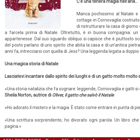
C’è una tenera magia nell’aria...
Manca pochissimo al Natale e J
cottage in Cornovaglia costruito
di ristrutturare la casa di giorno
a farcela prima di Natale. Oltretutto, è in buona compagnia: un 
appartenesse. Dal suo sguardo obliquo si capisce che è piuttosto sce
del posto parlano di uno spirito che abita la casa e di un’antica pietr
anni fa, intrecciarsi con quella di Jess? Una leggenda legata a doppio fi
Una magica storia di Natale
Lasciatevi incantare dallo spirito dei luoghi e di un gatto molto molto 
«Una storia natalizia che fa sognare: leggende, Cornovaglia e gatti 
Sheila Norton, autrice di
Oliver, il gatto che salvò il Natale
«Ho adorato il mistero e la magia. È stato come entrare in punta di pi
«Una scrittura sorprendente, ho divorato ogni parola. Un libro che
pagina.»