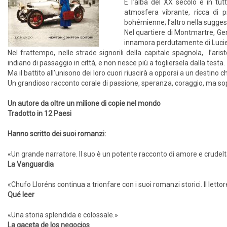
È l’alba del XX secolo e in tut
atmosfera vibrante, ricca di 
bohémienne; l’altro nella suggest
Nel quartiere di Montmartre, Ger
innamora perdutamente di Lucie, l
Nel frattempo, nelle strade signorili della capitale spagnola, l’aris
indiano di passaggio in città, e non riesce più a togliersela dalla testa.
Ma il battito all’unisono dei loro cuori riuscirà a opporsi a un destino c
Un grandioso racconto corale di passione, speranza, coraggio, ma sopr
Un autore da oltre un milione di copie nel mondo
Tradotto in 12 Paesi
Hanno scritto dei suoi romanzi:
«Un grande narratore. Il suo è un potente racconto di amore e crudeltà,
La Vanguardia
«Chufo Lloréns continua a trionfare con i suoi romanzi storici. Il let
Qué leer
«Una storia splendida e colossale.»
La gaceta de los negocios