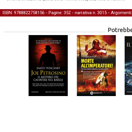
ISBN: 9788822758156 - Pagine: 352 -
narrativa
n. 3015 - Argomenti
Potrebber