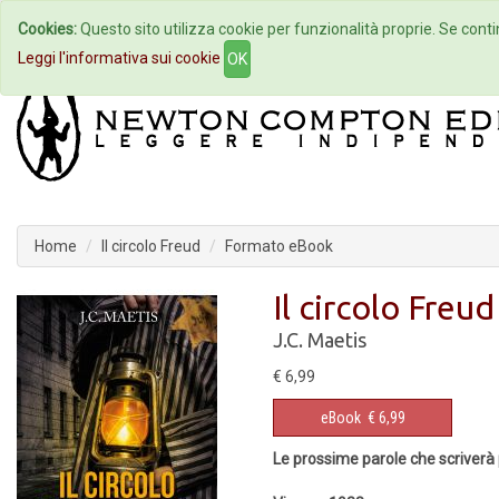
Cookies:
Questo sito utilizza cookie per funzionalità proprie. Se contin
Home
Autori
Eventi
Col
Leggi l'informativa sui cookie
OK
Home
Il circolo Freud
Formato eBook
Il circolo Freud
J.C. Maetis
€ 6,99
eBook
€ 6,99
Le prossime parole che scriverà