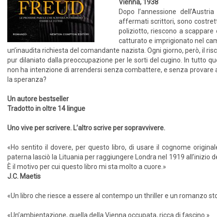
Vienna, 1938
Dopo l’annessione dell’Austri
affermati scrittori, sono costretti
poliziotto, riescono a scappare
catturato e imprigionato nel cam
un’inaudita richiesta del comandante nazista. Ogni giorno, però, il ris
pur dilaniato dalla preoccupazione per le sorti del cugino. In tutto q
non ha intenzione di arrendersi senza combattere, e senza provare a
la speranza?
Un autore bestseller
Tradotto in oltre 14 lingue
Uno vive per scrivere. L’altro scrive per sopravvivere.
«Ho sentito il dovere, per questo libro, di usare il cognome origin
paterna lasciò la Lituania per raggiungere Londra nel 1919 all’inizio 
È il motivo per cui questo libro mi sta molto a cuore.»
J.C. Maetis
«Un libro che riesce a essere al contempo un thriller e un romanzo sto
«Un’ambientazione, quella della Vienna occupata, ricca di fascino.»