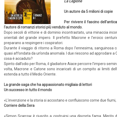
La Legione
Un autore da 5 milioni di copie
Per rivivere il fascino dell’anti
l’autore di romanzi storici più venduto al mondo.
Dopo secoli di vittorie e di dominio incontrastato, una minaccia inco
orientali del grande impero. Il prefetto Macrone e l’eroico centu
preparano a respingere i cospiratori.
Durante il viaggio di ritorno a Roma dopo l’ennesima, sanguinosa 
quasi affondata da un’onda anomala. I due riescono ad approdare a C
cosa è accaduto?
Spinto dall’odio per Roma, il gladiatore Aiace percorre l’impero semin
volta, Macrone e Catone sono incaricati di un compito ai limiti dell
estenda a tutto il Medio Oriente.
La grande saga che ha appassionato migliaia di lettori
Un successo in tutto il mondo
«L’invenzione e la storia si accostano e confluiscono come due fiumi, dif
Corriere della Sera
«Simon Scarrow è riuscito a costruirsi una discreta fama. Merito 