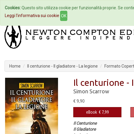
Cookies:
Questo sito utilizza cookie per funzionalità proprie. Se contin
Home
Autori
Eventi
Col
Leggi l'informativa sui cookie
OK
Home
Il centurione - Il gladiatore - La legione
Formato Coperti
Il centurione - 
Simon Scarrow
€ 9,90
eBook
€ 7,99
Il Centurione
Il Gladiatore