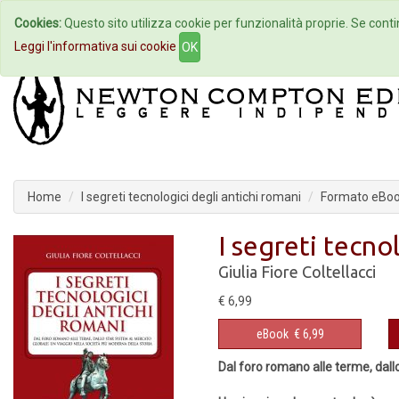
Cookies:
Questo sito utilizza cookie per funzionalità proprie. Se contin
Home
Autori
Eventi
Col
Leggi l'informativa sui cookie
OK
Home
I segreti tecnologici degli antichi romani
Formato eBo
I segreti tecno
Giulia Fiore Coltellacci
€ 6,99
eBook
€ 6,99
Dal foro romano alle terme, dall