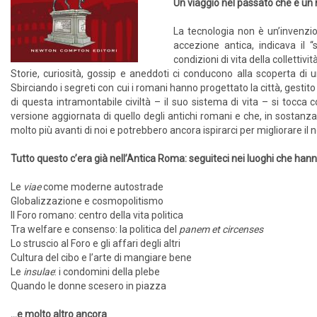
Un viaggio nel passato che è un 
La tecnologia non è un’invenz
accezione antica, indicava il “
condizioni di vita della colletti
Storie, curiosità, gossip e aneddoti ci conducono alla scoperta d
Sbirciando i segreti con cui i romani hanno progettato la città, gestit
di questa intramontabile civiltà – il suo sistema di vita – si tocca
versione aggiornata di quello degli antichi romani e che, in sostanz
molto più avanti di noi e potrebbero ancora ispirarci per migliorare il 
Tutto questo c’era già nell’Antica Roma: seguiteci nei luoghi che hann
Le
viae
come moderne autostrade
Globalizzazione e cosmopolitismo
Il Foro romano: centro della vita politica
Tra welfare e consenso: la politica del
panem et circenses
Lo struscio al Foro e gli affari degli altri
Cultura del cibo e l’arte di mangiare bene
Le
insulae
: i condomini della plebe
Quando le donne scesero in piazza
...e molto altro ancora