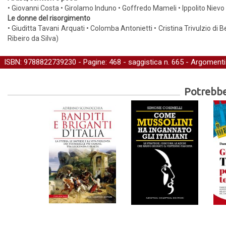
• Giovanni Costa • Girolamo Induno • Goffredo Mameli • Ippolito Nievo
Le donne del risorgimento
• Giuditta Tavani Arquati • Colomba Antonietti • Cristina Trivulzio di 
Ribeiro da Silva)
ISBN: 9788822739230 - Pagine: 468 -
saggistica
n. 665 - Argomenti
Potrebber