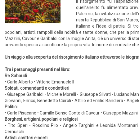
Il risorgimento fu l’aspirazio
quell’anelito fu alimentato prev
Palermo, la rivitalizzazione del
risorta Repubblica di San Marco
italiano e l’idea di patria. Si 
popolani, artisti, rampolli della nobiltà e tante donne, che per la pr
Mazzini, Cavour e Garibaldi con la moglie Anita, c’è un universo di sto
arrivando spesso a sacrificare la propria vita. In nome di un ideale ch
Un viaggio alla scoperta del risorgimento italiano attraverso le biograf
Tra i personaggi presenti nel libro:
Re Sabaudi
• Carlo Alberto • Vittorio Emanuele II
Soldati, comandanti e condottieri
• Giuseppe Garibaldi • Michele Morelli • Giuseppe Silvati • Luciano Ma
Giovanni, Enrico, Benedetto Cairoli • Attilio ed Emilio Bandiera • Ange
Politici
• Carlo Pisacane • Camillo Benso Conte di Cavour • Giuseppe Mazzini • 
Borghesi, artigiani, popolani e religiosi
• Tito Speri • Rosolino Pilo • Angelo Targhini e Leonida Montanar
Cernuschi
Artisti, scrittori e poeti