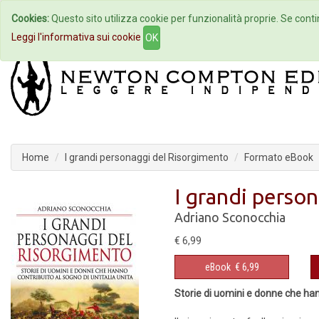
Cookies:
Questo sito utilizza cookie per funzionalità proprie. Se contin
Home
Autori
Eventi
Col
Leggi l'informativa sui cookie
OK
Home
I grandi personaggi del Risorgimento
Formato eBook
I grandi perso
Adriano Sconocchia
€ 6,99
eBook
€ 6,99
Storie di uomini e donne che hann