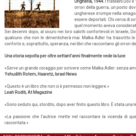
Ungheria, 1944.
I fratellini Dov 
orrori della guerra, un posto do
ungherese irrompe nella sinagoga, 
essere deportati. Chi cerca di so
quel momento aveva considerat
Sei decenni dopo, al sicuro nei loro salotti confortevoli in Israele, 
qualcuno che non le dimenticherà mai. Malka Adler ha trascritto l
conforto e, soprattutto, speranza, nei libri che raccontano gli orrori de
Una storia sepolta per oltre settant'anni finalmente vede la luce
«Serve un grande coraggio per scrivere come Malka Adler: senza ammo
Yehudith Rotem, Haaretz, Israel News
«Questo è un libro che non ci è permesso non leggere.»
Leah Roditi, At Magazine
«Sono seduto qui, stordito, dopo aver finito questo libro. È stata un
«La passione che l’autrice mette nel raccontare la vicenda di qu
raccontata.»