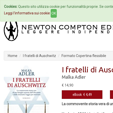
Cookies:
Questo sito utilizza cookie per funzionalità proprie. Se contin
Home
Autori
Eventi
Col
Leggi l'informativa sui cookie
OK
Home
I fratelli di Auschwitz
Formato Copertina flessibile
I fratelli di Au
Malka Adler
€ 14,90
eBook
€ 4,49
La commovente storia vera di una