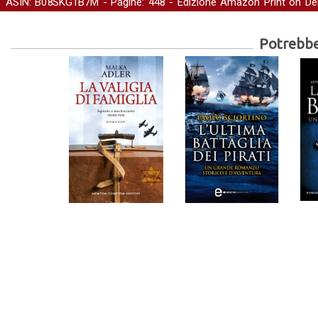
ASIN: B08SKG1B7M - Pagine: 448 -
Edizione Amazon Print on D
Storia
Potrebber