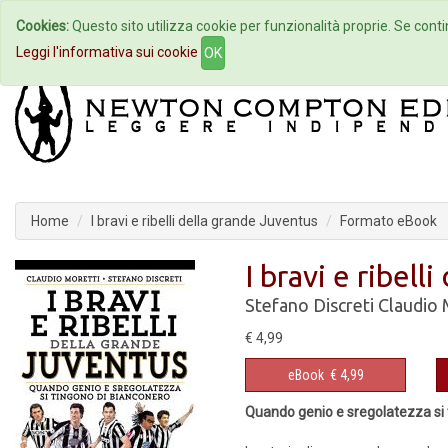
Cookies:
Questo sito utilizza cookie per funzionalità proprie. Se contin
Home
Autori
Eventi
Col
Leggi l'informativa sui cookie
OK
Home
I bravi e ribelli della grande Juventus
Formato eBook
I bravi e ribel
Stefano Discreti
Claudio 
€ 4,99
eBook
€ 4,99
Quando genio e sregolatezza si 