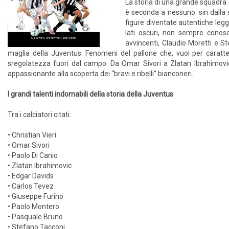
La storia di una grande squadra è
è seconda a nessuno: sin dalla
figure diventate autentiche legg
lati oscuri, non sempre conosci
avvincenti, Claudio Moretti e Stef
maglia della Juventus. Fenomeni del pallone che, vuoi per caratter
sregolatezza fuori dal campo. Da Omar Sivori a Zlatan Ibrahimovic ́
appassionante alla scoperta dei “bravi e ribelli” bianconeri.
I grandi talenti indomabili della storia della Juventus
Tra i calciatori citati:
• Christian Vieri
• Omar Sivori
• Paolo Di Canio
• Zlatan Ibrahimovic
• Edgar Davids
• Carlos Tevez
• Giuseppe Furino
• Paolo Montero
• Pasquale Bruno
• Stefano Tacconi