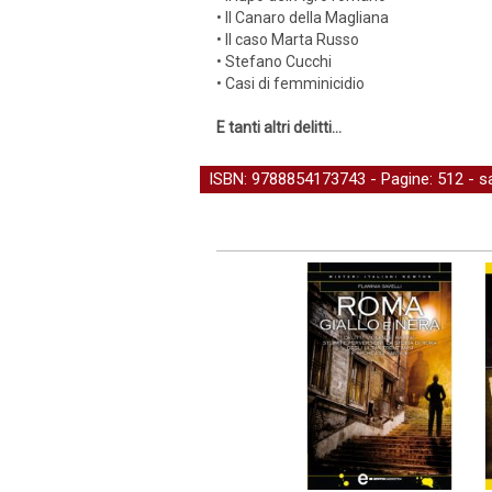
• Il Canaro della Magliana
• Il caso Marta Russo
• Stefano Cucchi
• Casi di femminicidio
E tanti altri delitti…
ISBN: 9788854173743 - Pagine: 512 -
s