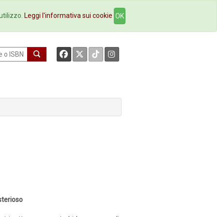
okstore
Contatti
utilizzo.
Leggi l'informativa sui cookie
OK
isterioso