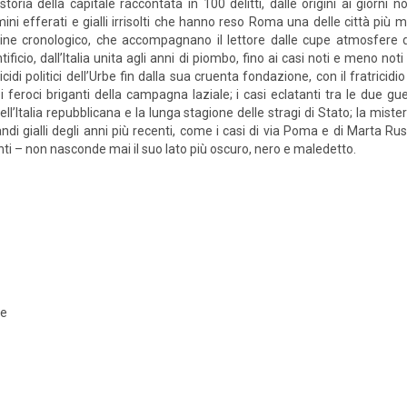
storia della capitale raccontata in 100 delitti, dalle origini ai giorni 
mini efferati e gialli irrisolti che hanno reso Roma una delle città più m
ine cronologico, che accompagnano il lettore dalle cupe atmosfere d
tificio, dall’Italia unita agli anni di piombo, fino ai casi noti e meno n
cidi politici dell’Urbe fin dalla sua cruenta fondazione, con il fratrici
i feroci briganti della campagna laziale; i casi eclatanti tra le due gue
i dell’Italia repubblicana e la lunga stagione delle stragi di Stato; la mi
randi gialli degli anni più recenti, come i casi di via Poma e di Marta R
ti – non nasconde mai il suo lato più oscuro, nero e maledetto.
le