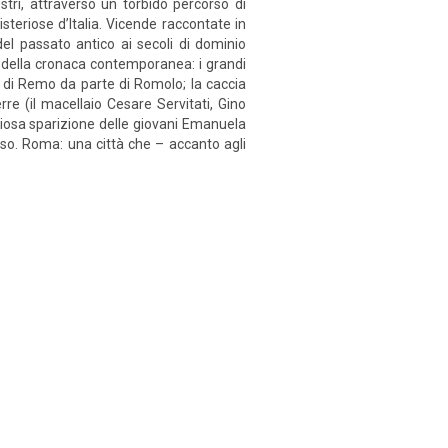
nostri, attraverso un torbido percorso di
isteriose d’Italia. Vicende raccontate in
el passato antico ai secoli di dominio
oti della cronaca contemporanea: i grandi
dio di Remo da parte di Romolo; la caccia
rre (il macellaio Cesare Servitati, Gino
steriosa sparizione delle giovani Emanuela
usso. Roma: una città che – accanto agli