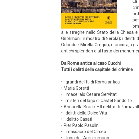
La 
cri
ord
pon
omi
alle streghe nello Stato della Chiesa e 
Girolimoni, il mostro di Nerola); i delitt
Orlandi e Mirella Gregori; e ancora, i g
antichi splendori e al fasto dei monumen
Da Roma antica al caso Cucchi
Tutti i delitti della capitale del crimine
• I grandi delitti di Roma antica
• Maria Goretti
• Il macellaio Cesare Servitati
• I misteri del lago di Castel Gandolfo
• Annarella Bracci – Il delitto di Primaval
• I delitti della Dolce Vita
• Il delitto Casati
• Pier Paolo Pasolini
• Il massacro del Circeo
• Il lupo dell’Agro romano