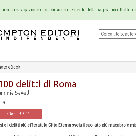
Eventi
Collane
Newsletter
Ebo
ui nella navigazione o clicchi su un elemento della pagina accetti il loro 
ato eBook
 100 delitti di Roma
aminia Savelli
,99
eBook
€ 6,99
asi e i delitti più efferati: la Città Eterna svela il suo lato più macabro e m