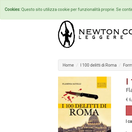
Home
Autori
Cookies:
Questo sito utilizza cookie per funzionalità proprie. Se contin
Home
I 100 delitti di Roma
Form
I
Fl
€ 6
I c