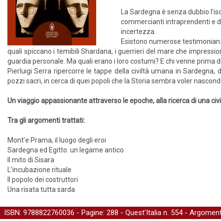
La Sardegna è senza dubbio l’is
commercianti intraprendenti e di 
incertezza.
Esistono numerose testimonianze 
quali spiccano i temibili Shardana, i guerrieri del mare che impression
guardia personale. Ma quali erano i loro costumi? E chi venne prima di
Pierluigi Serra ripercorre le tappe della civiltà umana in Sardegna,
pozzi sacri, in cerca di quei popoli che la Storia sembra voler nasconde
Un viaggio appassionante attraverso le epoche, alla ricerca di una civ
Tra gli argomenti trattati:
Mont’e Prama, il luogo degli eroi
Sardegna ed Egitto: un legame antico
Il mito di Sisara
L’incubazione rituale
Il popolo dei costruttori
Una risata tutta sarda
ISBN: 9788822760036 - Pagine: 288 -
Quest'Italia
n. 554 - Argoment