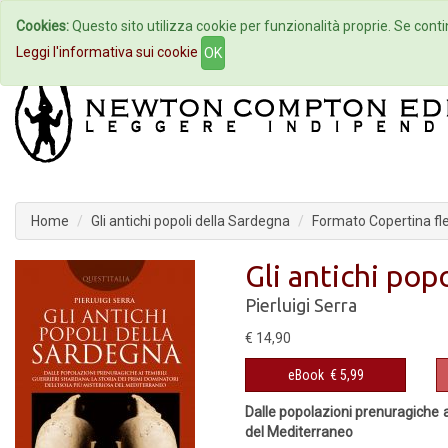
Cookies:
Questo sito utilizza cookie per funzionalità proprie. Se contin
Home
Autori
Eventi
Col
Leggi l'informativa sui cookie
OK
Home
Gli antichi popoli della Sardegna
Formato Copertina fle
Gli antichi pop
Pierluigi Serra
€ 14,90
eBook
€ 5,99
Dalle popolazioni prenuragiche ai
del Mediterraneo