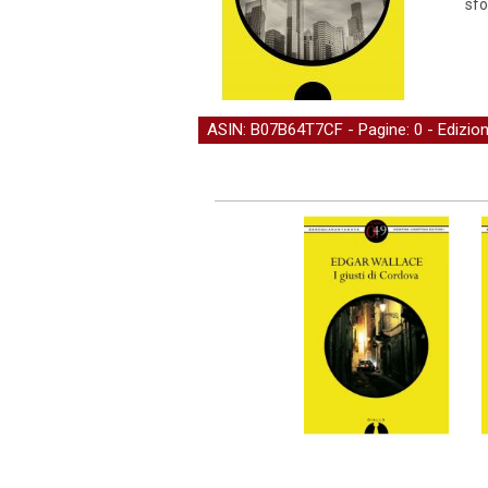
sfo
ASIN: B07B64T7CF - Pagine: 0 -
Edizio