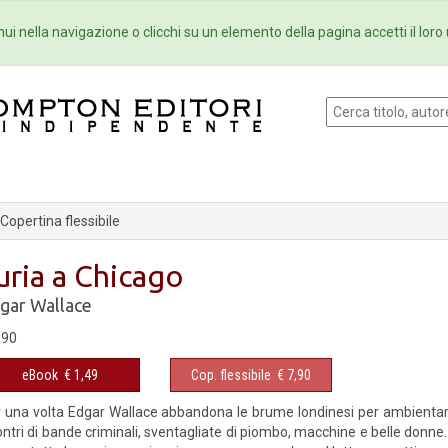
Eventi
Collane
Newsletter
Ebo
ui nella navigazione o clicchi su un elemento della pagina accetti il loro 
opertina flessibile
uria a Chicago
gar Wallace
,90
eBook
€ 1,49
Cop. flessibile
€ 7,90
 una volta Edgar Wallace abbandona le brume londinesi per ambientar
ntri di bande criminali, sventagliate di piombo, macchine e belle donne.