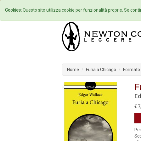
Home
Autori
Cookies:
Questo sito utilizza cookie per funzionalità proprie. Se contin
Home
Furia a Chicago
Formato C
F
Ed
€ 7
Per
Sco