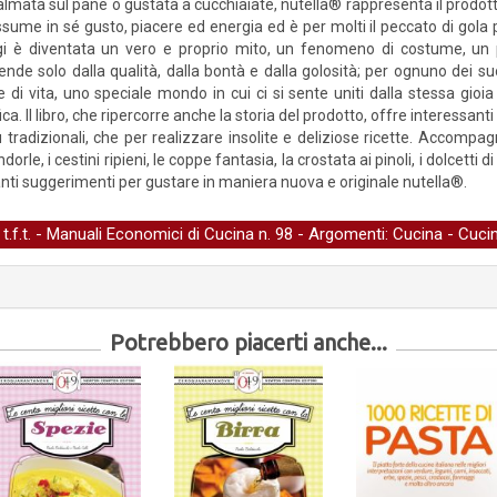
lmata sul pane o gustata a cucchiaiate, nutella® rappresenta il prodott
ssume in sé gusto, piacere ed energia ed è per molti il peccato di gola
i è diventata un vero e proprio mito, un fenomeno di costume, un p
ende solo dalla qualità, dalla bontà e dalla golosità; per ognuno dei s
le di vita, uno speciale mondo in cui ci si sente uniti dalla stessa gio
a. Il libro, che ripercorre anche la storia del prodotto, offre interessanti
iù tradizionali, che per realizzare insolite e deliziose ricette. Accompag
dorle, i cestini ripieni, le coppe fantasia, la crostata ai pinoli, i dolcetti
anti suggerimenti per gustare in maniera nuova e originale nutella®.
.f.t. -
Manuali Economici di Cucina
n. 98 - Argomenti:
Cucina
-
Cuci
Potrebbero piacerti anche...