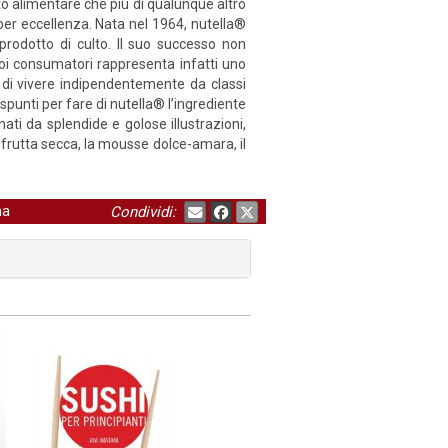
o alimentare che più di qualunque altro
 per eccellenza. Nata nel 1964, nutella®
rodotto di culto. Il suo successo non
uoi consumatori rappresenta infatti uno
ia di vivere indipendentemente da classi
 spunti per fare di nutella® l’ingrediente
nati da splendide e golose illustrazioni,
 di frutta secca, la mousse dolce-amara, il
na
Condividi: