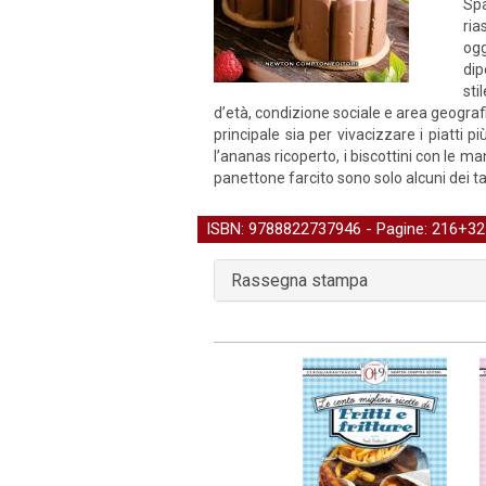
Spa
ria
ogg
dip
sti
d’età, condizione sociale e area geografic
principale sia per vivacizzare i piatti p
l’ananas ricoperto, i biscottini con le man
panettone farcito sono solo alcuni dei t
ISBN: 9788822737946 - Pagine: 216+32 t
Rassegna stampa