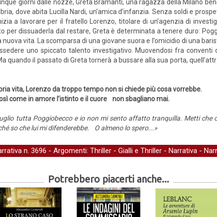
inque giorni dalle nozze, Greta Bramanti, una ragazza della Milano ben
ria, dove abita Lucilla Nardi, un’amica d’infanzia. Senza soldi e prospett
nizia a lavorare per il fratello Lorenzo, titolare di un’agenzia di investi
to per dissuaderla dal restare, Greta è determinata a tenere duro: Pogg
 nuova vita. La scomparsa di una giovane suora e l’omicidio di una barist
sedere uno spiccato talento investigativo. Muovendosi fra conventi di 
Ma quando il passato di Greta tornerà a bussare alla sua porta, quell’a
ia vita, Lorenzo da troppo tempo non si chiede più cosa vorrebbe.
osì come in amore l’istinto e il cuore non sbagliano mai.
lio tutta Poggiobecco e io non mi sento affatto tranquilla. Metti che c’è
ché so che lui mi difenderebbe. O almeno lo spero...»
arrativa
n. 3696 - Argomenti:
Thriller
-
Gialli e Thriller
-
Narrativa
-
Narr
Potrebbero piacerti anche...