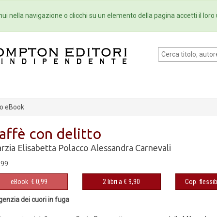
Eventi
Collane
Newsletter
Ebo
ui nella navigazione o clicchi su un elemento della pagina accetti il loro 
o eBook
affè con delitto
rzia Elisabetta Polacco
Alessandra Carnevali
,99
eBook
€ 0,99
2 libri a € 9,90
Cop. flessib
genzia dei cuori in fuga