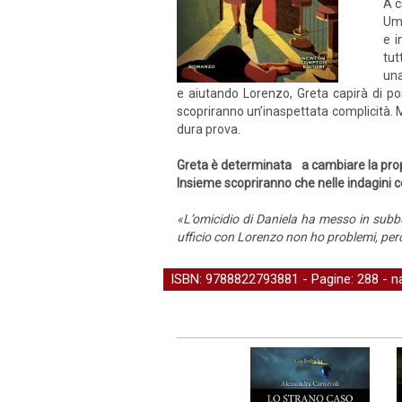
A c
Umb
e i
tut
una
e aiutando Lorenzo, Greta capirà di pos
scopriranno un’inaspettata complicità. 
dura prova.
Greta è determinata a cambiare la propr
Insieme scopriranno che nelle indagini c
«L’omicidio di Daniela ha messo in subbug
ufficio con Lorenzo non ho problemi, per
ISBN: 9788822793881 - Pagine: 288 -
n