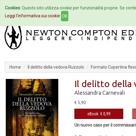
Cookies:
Questo sito utilizza cookie per funzionalità proprie. Se contin
Home
Autori
Eventi
Col
Leggi l'informativa sui cookie
OK
Home
Il delitto della vedova Ruzzolo
Formato Copertina fless
Il delitto dell
Alessandra Carnevali
€ 5,90
eBook
€ 0,99
Un nuovo caso per il commissario