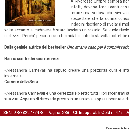
A Rivorosso Umbro sembra non es
infatti, devono fare i conti con
un’anziana vedova che viveva da
sospettare che la donna conosc
indagini rischiano di rivelarsi m
volta accanto al cadavere è stato lasciato un rosario. Se vuole risolv
certezze. Perché persino il suo formidabile intuito stavolta potrebb
Dalla geniale autrice del bestseller
Uno strano caso per il commissario 
Hanno scritto dei suoi romanzi:
«Alessandra Carnevali ha saputo creare una poliziotta dura e intel
insieme.»
Corriere della Sera
«Alessandra Carnevali è una certezza! Ho letto tutti i libri incentrati
sua vita. Aspetto di ritrovarla presto in una nuova, appassionante e di
ISBN: 9788822777478 - Pagine: 288 -
Gli Insuperabili Gold
n. 477 - 