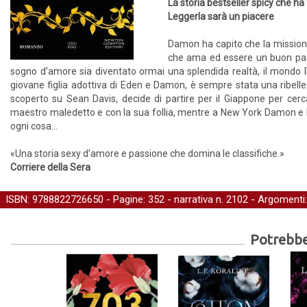
La storia bestseller spicy che ha
Leggerla sarà un piacere
Damon ha capito che la missione 
che ama ed essere un buon padr
sogno d’amore sia diventato ormai una splendida realtà, il mondo l
giovane figlia adottiva di Eden e Damon, è sempre stata una ribelle.
scoperto su Sean Davis, decide di partire per il Giappone per cerca
maestro maledetto e con la sua follia, mentre a New York Damon e E
ogni cosa…
«Una storia sexy d’amore e passione che domina le classifiche.»
Corriere della Sera
ISBN: 9788822726650 - Pagine: 352 -
narrativa
n. 2102 - Argomenti
Potrebber