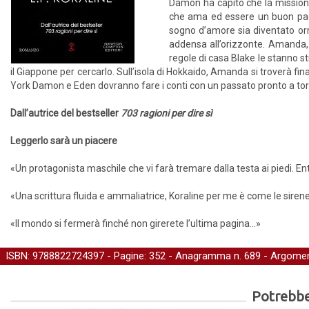
Damon ha capito che la missione 
che ama ed essere un buon padr
sogno d’amore sia diventato orm
addensa all’orizzonte. Amanda, 
regole di casa Blake le stanno st
il Giappone per cercarlo. Sull’isola di Hokkaido, Amanda si troverà fi
York Damon e Eden dovranno fare i conti con un passato pronto a to
Dall’autrice del bestseller
703 ragioni per dire sì
Leggerlo sarà un piacere
«Un protagonista maschile che vi farà tremare dalla testa ai piedi. Entr
«Una scrittura fluida e ammaliatrice, Koraline per me è come le sirene
«Il mondo si fermerà finché non girerete l’ultima pagina…»
ISBN: 9788822724397 - Pagine: 352 -
Anagramma
n. 689 - Argomen
Potrebber