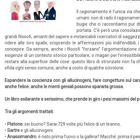
Il ragionamento è l’unica via ch
umani: non di rado il ragionamento
bugie che ci raccontiamo pur di
portata. C’è però una consolazio
grandi filosofi, amanti del sapere e instancabili ricercatori di saggez
ridere alle loro spalle, scoprendo le affermazioni più indifendibili,
concepire. Da sempre, anche i filosofi “forzano” l’argomentazione o
esigenze di un contesto storico particolare, o magari per l’irresistibi
restare alla superficie delle cose: questo libro di stronzate non fa c
sfida ogni senso comune, anche a costo di qualche scivolone.
Espandere la coscienza con gli allucinogeni, fare congetture sul carat
anche felice: anche le menti geniali possono spararla grossa.
Un libro esilarante e serissimo, che prende in giro i pesi massimi del
Tra gli argomenti trattati:
•
Platone
: sei buono? Sarai 729 volte più felice di un tiranno.
•
Sartre
e gli allucinogeni.
•
Anassimandro
: è nato prima l’uovo o la gallina? Macché: prima il pe