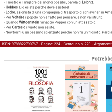
• Il nostro è il migliore dei mondi possibili, parola di
Leibniz
.
•
Hobbes
: Dio esiste perché deve esistere!
•
Locke
, azionista di una compagnia di trasporto di schiavi neri in A
• Per
Voltaire
il popolo non è fatto per pensare, e non va istruito.
• Quando
Wittgenstein
minacciò Popper con un attizzatoio.
• Per
Cartesio
il vuoto non esiste.
• Newton? Fu un pessimo scienziato perché non fu un filosofo. Parola
ISBN: 9788822790767 - Pagine: 224 -
Centouno
n. 220 - Argomenti
Potrebber