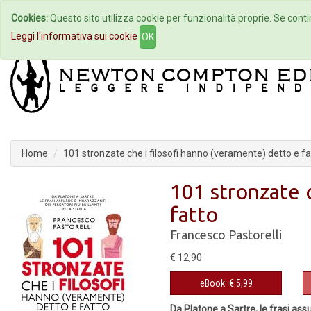
Cookies:
Questo sito utilizza cookie per funzionalità proprie. Se contin
Home
Autori
Eventi
Col
Leggi l'informativa sui cookie
OK
Home
101 stronzate che i filosofi hanno (veramente) detto e fa
101 stronzate 
fatto
Francesco Pastorelli
€ 12,90
eBook
€ 5,99
Da Platone a Sartre, le frasi assu