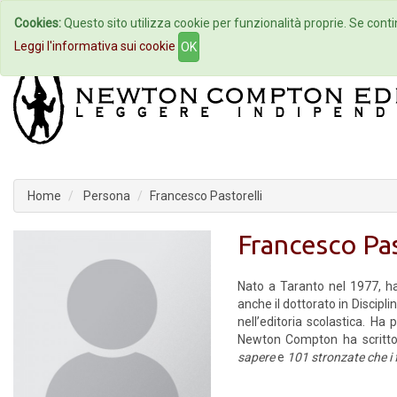
Cookies:
Questo sito utilizza cookie per funzionalità proprie. Se contin
Home
Autori
Eventi
Col
Leggi l'informativa sui cookie
OK
Home
Persona
Francesco Pastorelli
Francesco Pas
Nato a Taranto nel 1977, ha
anche il dottorato in Discipl
nell’editoria scolastica. Ha p
Newton Compton ha scritt
sapere
e
101 stronzate che i 