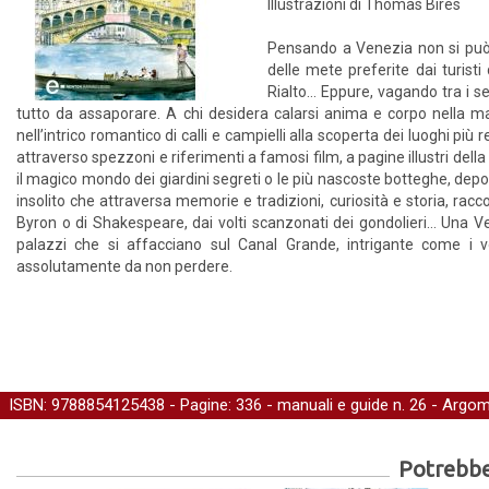
Illustrazioni di Thomas Bires
Pensando a Venezia non si può 
delle mete preferite dai turisti
Rialto… Eppure, vagando tra i sest
tutto da assaporare. A chi desidera calarsi anima e corpo nella ma
nell’intrico romantico di calli e campielli alla scoperta dei luoghi pi
attraverso spezzoni e riferimenti a famosi film, a pagine illustri dell
il magico mondo dei giardini segreti o le più nascoste botteghe, depos
insolito che attraversa memorie e tradizioni, curiosità e storia, racco
Byron o di Shakespeare, dai volti scanzonati dei gondolieri… Una 
palazzi che si affacciano sul Canal Grande, intrigante come i vo
assolutamente da non perdere.
ISBN: 9788854125438 - Pagine: 336 -
manuali e guide
n. 26 - Argom
Potrebber