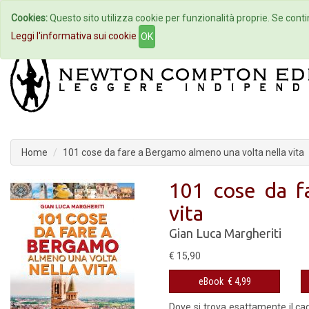
Cookies:
Questo sito utilizza cookie per funzionalità proprie. Se contin
Home
Autori
Eventi
Col
Leggi l'informativa sui cookie
OK
Home
101 cose da fare a Bergamo almeno una volta nella vita
101 cose da f
vita
Gian Luca Margheriti
€ 15,90
eBook
€ 4,99
Dove si trova esattamente il ca