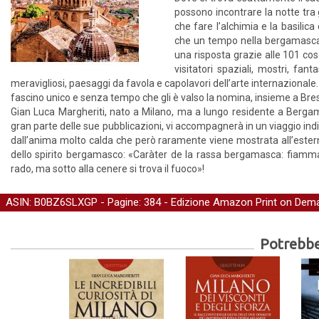
possono incontrare la notte tra 
che fare l’alchimia e la basili
che un tempo nella bergamasca 
una risposta grazie alle 101 cos
visitatori spaziali, mostri, fan
meravigliosi, paesaggi da favola e capolavori dell’arte internazionale
fascino unico e senza tempo che gli è valso la nomina, insieme a Bresci
Gian Luca Margheriti, nato a Milano, ma a lungo residente a Bergamo
gran parte delle sue pubblicazioni, vi accompagnerà in un viaggio in
dall’anima molto calda che però raramente viene mostrata all’estern
dello spirito bergamasco: «Caràter de la rassa bergamasca: fiamma
rado, ma sotto alla cenere si trova il fuoco»!
ASIN: B0BZ6SLXGP - Pagine: 384 -
Edizione Amazon Print on Dem
Potrebber