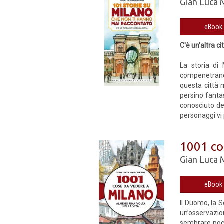
Gian Luca 
C'è un'altra ci
La storia di
compenetrano. 
questa città m
persino fantas
conosciuto del
personaggi vi
1001 co
Gian Luca 
Il Duomo, la S
un’osservazio
sembrare poco