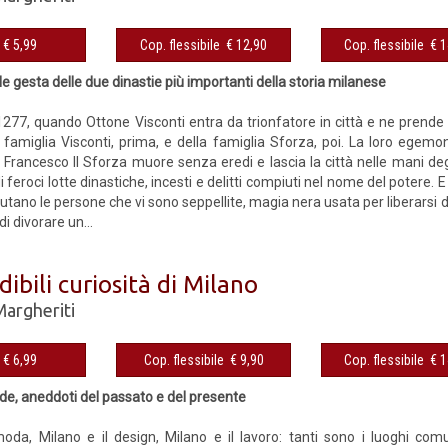
eBook € 5,99
Cop. flessibile € 12,90
Cop. fles
lle gesta delle due dinastie più importanti della storia milanese
1277, quando Ottone Visconti entra da trionfatore in città e ne prende i
 famiglia Visconti, prima, e della famiglia Sforza, poi. La loro egem
rancesco II Sforza muore senza eredi e lascia la città nelle mani degli
i feroci lotte dinastiche, incesti e delitti compiuti nel nome del potere. 
utano le persone che vi sono seppellite, magia nera usata per liberarsi 
i divorare un...
dibili curiosità di Milano
Margheriti
eBook € 6,99
Cop. flessibile € 9,90
Cop. fles
nde, aneddoti del passato e del presente
oda, Milano e il design, Milano e il lavoro: tanti sono i luoghi com