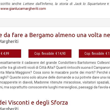
scritto anche
Lettere dall’Inferno, la storia di Jack lo Squartatore
e
www.gianlucamargheriti.com
e da fare a Bergamo almeno una volta nel
Margheriti
eBook € 4,99
Cop. flessibile € 14,90
Cop. fles
 esattamente il cadavere del grande Condottiero Bartolomeo Colleoni?
notte tra gli stretti vicoli di Città Alta? Quanti rintocchi suona il Campa
Santa Maria Maggiore? Cosa sono le macabre porte dei morti? Perché
raghi? Queste sono solo alcune delle domande a cui potrete dare una ris
Incapperete in diavoli, Madonne ritenute miracolose, visitatori spaziali,
ni, ma soprattutto conoscerete luoghi meravigliosi, paesaggi da favola e 
ei Visconti e degli Sforza
Margheriti