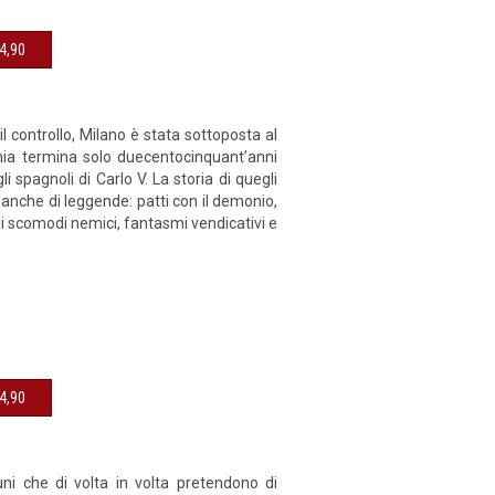
sibile € 14,90
l controllo, Milano è stata sottoposta al
onia termina solo duecentocinquant’anni
 spagnoli di Carlo V. La storia di quegli
E anche di leggende: patti con il demonio,
di scomodi nemici, fantasmi vendicativi e
sibile € 14,90
uni che di volta in volta pretendono di