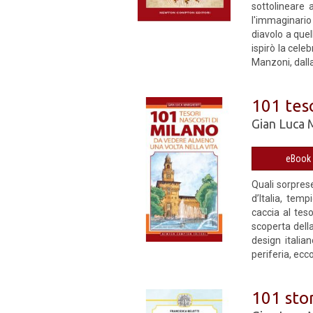
sottolineare 
l'immaginario
diavolo a quel
ispirò la cele
Manzoni, dalla
101 teso
Gian Luca 
Quali sorpres
d’Italia, tem
caccia al teso
scoperta della
design italian
periferia, ecc
101 sto