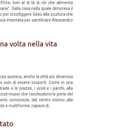
ffrire, ben al di là di ciò che alimenta
rie”. Dalla casa nella quale dimorava il
to per crocifiggere Gesù alla scultura che
causa intentata per santificare Alessandro
na volta nella vita
za austera, anche la città più dinamica
ano solo di essere scoperti. Come in una
rade e le piazze, i vicoli e i parchi, alla
iccoli musei che racchiudono le perle del
 meno conosciute, dal centro storico alla
ole e multiforme, capace di...
ntato