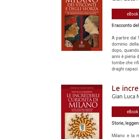
Il racconto de
A partire dal 
dominio della
dopo, quando F
anni è piena d
tombe che rifi
draghi capaci d
Le incre
Gian Luca 
Storie, legge
Milano e la m