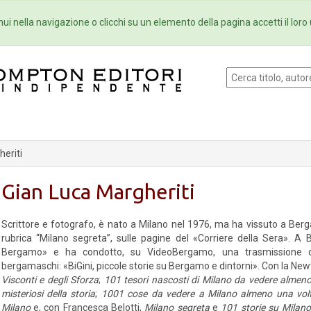
Eventi
Collane
Newsletter
Ebo
ui nella navigazione o clicchi su un elemento della pagina accetti il loro 
eriti
Gian Luca Margheriti
Scrittore e fotografo, è nato a Milano nel 1976, ma ha vissuto a Berga
rubrica “Milano segreta”, sulle pagine del «Corriere della Sera». A
Bergamo» e ha condotto, su VideoBergamo, una trasmissione ded
bergamaschi: «BiGini, piccole storie su Bergamo e dintorni». Con la N
Visconti e degli Sforza
;
101 tesori nascosti di Milano da vedere almeno 
misteriosi della storia
;
1001 cose da vedere a Milano almeno una volta
Milano
e, con Francesca Belotti,
Milano segreta
e
101 storie su Milan