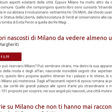
alcuni aspetti eclatanti della città. Eppure Milano ha molto altro da o
 comune. Quelle che compongono questo libro sono curiosità “straordina
la in cui abitava il rivoluzionario vietnamita Ho Chi Minh, dal chiodo usa
bre Statua della Libertà, dalla bocciatura di Verdi al conservatorio alla 
 tomba di Evita Perón a quella dei Re Magi....
ri nascosti di Milano da vedere almeno u
Margheriti
eBook € 6,99
e può riservarci Milano? Può sembrare strano, ma dietro la sua apparen
pio della moda e degli affari, nasconde incredibili segreti che aspett
ro, questo libro propone quattro itinerari tra i palazzi e le chiese, le st
 Milano più misteriosa. Dagli affascinanti reperti di epoca romana ai p
o, dai cortili dei grandi palazzi alle opere d’arte più straordinarie e
o 101 proposte per scoprire, nei suoi angoli più nascosti, una città mutev
rie su Milano che non ti hanno mai racco