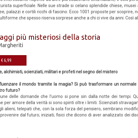
 turista superficiale. Nelle sue strade si celano splendide chiese, musei 
ee, palazzi e cortili ricchi di fascino. Ecco 1001 proposte per scoprire, n
tiforme che spesso riserva sorprese anche a chi ci vive da anni. Così all
aggi più misteriosi della storia
Margheriti
eBook € 6,99
, alchimisti, scienziati, militari e profeti nel segno del mistero
nfluenzare il mondo tramite la magia? Si può trasformare un normale
stro futuro?
cune delle domande che l’uomo si pone sin dalla notte dei tempi. Q
 per amore della verità si sono spinti oltre i limiti. Scienziati stravag
li alieni; telepati che, con la sola forza del pensiero, sembrano modific
rovenire dal futuro; iniziati; fisici che dicono di aver analizzato dei disc