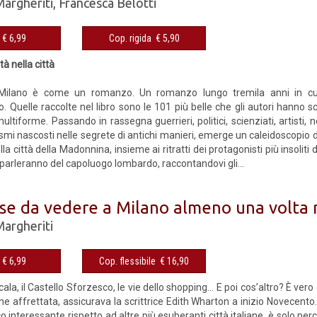
Margheriti
,
Francesca Belotti
eBook € 6,99
Cop. rigida € 5,90
ttà nella città
 Milano è come un romanzo. Un romanzo lungo tremila anni in cui m
Quelle raccolte nel libro sono le 101 più belle che gli autori hanno scov
ultiforme. Passando in rassegna guerrieri, politici, scienziati, artisti, no
mi nascosti nelle segrete di antichi manieri, emerge un caleidoscopio di
la città della Madonnina, insieme ai ritratti dei protagonisti più insoliti 
 parleranno del capoluogo lombardo, raccontandovi gli...
se da vedere a Milano almeno una volta n
Margheriti
eBook € 6,99
Cop. flessibile € 16,90
cala, il Castello Sforzesco, le vie dello shopping… E poi cos’altro? È ve
ne affrettata, assicurava la scrittrice Edith Wharton a inizio Novecent
 interessante rispetto ad altre più esuberanti città italiane, è solo pe