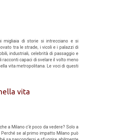
igliaia di storie si intrecciano e si
ato tra le strade, i vicoli e i palazzi di
bili, industriali, celebrità di passaggio e
 racconti capaci di svelare il volto meno
della vita metropolitana. Le voci di questi
ella vita
ro che a Milano c’è poco da vedere? Solo a
o. Perché se al primo impatto Milano può
rché sa nascondersi e sfuggire abilmente