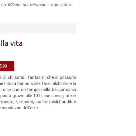
La Milano dei miracoli
. Il suo sito è
la vita
sibile € 15,90
 Di chi sono i fantasmi che si possono
none? Cosa hanno a che fare l’alchimia e la
 si dice che un tempo nella bergamasca
posta grazie alle 101 cose consigliate in
 mostri, fantasmi, inafferrabili banditi e
capolavori dell’arte...