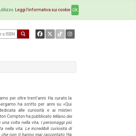
okstore
Contatti
utilizzo.
Leggi l'informativa sui cookie
OK
mo per oltre trent’anni. Ha curato la
 Bergamo ha scritto per anni su «Qui
icata alle curiosità e ai misteri
ewton Compton ha pubblicato
Milano dei
una volta nella vita
;
I personaggi più
 nella vita
;
Le incredibili curiosità di
o che non ti hanno mai raccontato
. Ha