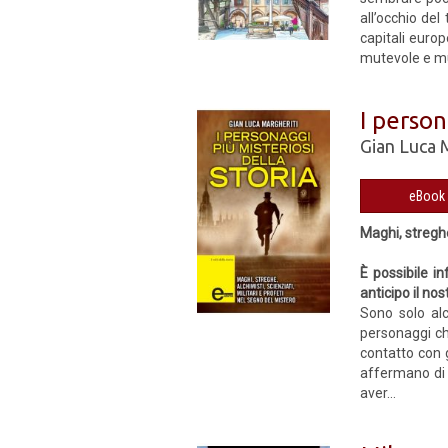
all’occhio del
capitali europ
mutevole e mul
I person
Gian Luca 
Maghi, streghe
È possibile i
anticipo il no
Sono solo al
personaggi che
contatto con g
affermano di p
aver...