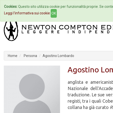
Cookies:
Questo sito utilizza cookie per funzionalità proprie. Se contin
Home
Autori
Eventi
Col
Leggi l'informativa sui cookie
OK
Home
Persona
Agostino Lombardo
Agostino Lo
anglista e americanis
Nazionale dell'Accade
traduzione. Le sue ver
registi, tra i quali Cob
collana ha già curato
R