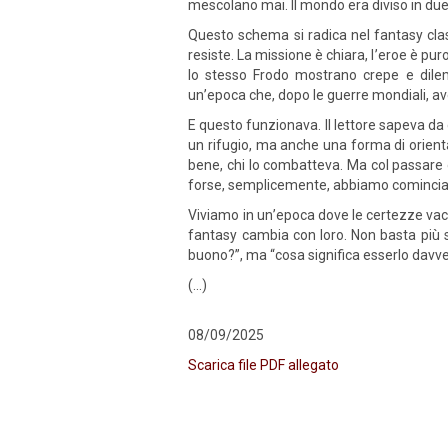
mescolano mai. Il mondo era diviso in due
Questo schema si radica nel fantasy cla
resiste. La missione è chiara, l
’
eroe è puro
lo stesso Frodo mostrano crepe e dilemm
un
’
epoca che, dopo le guerre mondiali, av
E questo funzionava. Il lettore sapeva da c
un rifugio, ma anche una forma di orienta
bene, chi lo combatteva. Ma col passare
forse, semplicemente, abbiamo cominciat
Viviamo in un
’
epoca dove le certezze vacil
fantasy cambia con loro. Non basta più 
buono?”, ma
“
cosa significa esserlo davv
(...)
08/09/2025
Scarica file PDF allegato