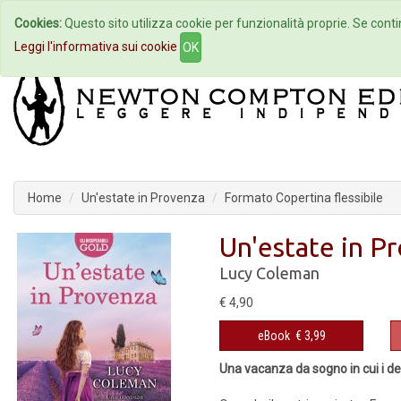
Cookies:
Questo sito utilizza cookie per funzionalità proprie. Se contin
Home
Autori
Eventi
Col
Leggi l'informativa sui cookie
OK
Home
Un'estate in Provenza
Formato Copertina flessibile
Un'estate in P
Lucy Coleman
€ 4,90
eBook
€ 3,99
Una vacanza da sogno in cui i de