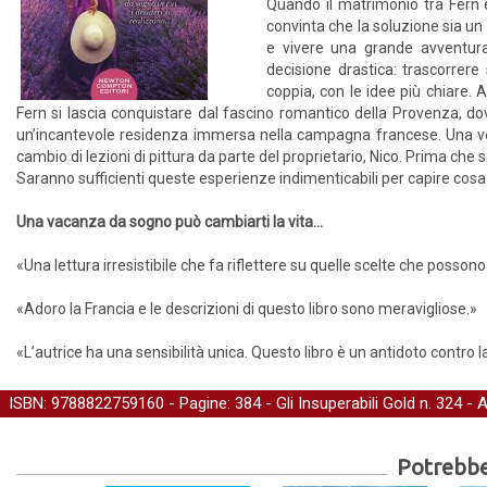
Quando il matrimonio tra Fern e
convinta che la soluzione sia un 
e vivere una grande avventur
decisione drastica: trascorrere
coppia, con le idee più chiare. 
Fern si lascia conquistare dal fascino romantico della Provenza, d
un’incantevole residenza immersa nella campagna francese. Una volta 
cambio di lezioni di pittura da parte del proprietario, Nico. Prima che
Saranno sufficienti queste esperienze indimenticabili per capire co
Una vacanza da sogno può cambiarti la vita…
«Una lettura irresistibile che fa riflettere su quelle scelte che posson
«Adoro la Francia e le descrizioni di questo libro sono meravigliose.»
«L’autrice ha una sensibilità unica. Questo libro è un antidoto contro l
ISBN: 9788822759160 - Pagine: 384 -
Gli Insuperabili Gold
n. 324 - 
Potrebber