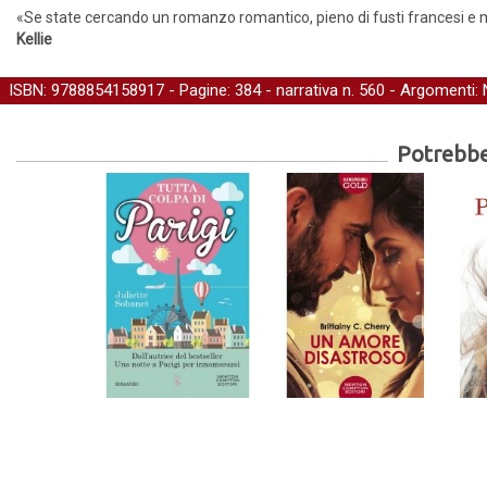
«Se state cercando un romanzo romantico, pieno di fusti francesi e mov
Kellie
ISBN: 9788854158917 - Pagine: 384 -
narrativa
n. 560 - Argomenti:
Potrebber