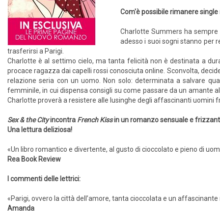
Com'è possibile rimanere single 
Charlotte Summers ha sempre des
adesso i suoi sogni stanno per re
trasferirsi a Parigi.
Charlotte è al settimo cielo, ma tanta felicità non è destinata a dur
procace ragazza dai capelli rossi conosciuta online. Sconvolta, decide 
relazione seria con un uomo. Non solo: determinata a salvare quan
femminile, in cui dispensa consigli su come passare da un amante all’
Charlotte proverà a resistere alle lusinghe degli affascinanti uomini fr
Sex & the City
incontra
French Kiss
in un romanzo sensuale e frizzan
Una lettura deliziosa!
«Un libro romantico e divertente, al gusto di cioccolato e pieno di uom
Rea Book Review
I commenti delle lettrici:
«Parigi, ovvero la città dell’amore, tanta cioccolata e un affascinant
Amanda