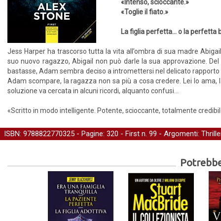
«Intenso, scioccante.»
«Toglie il fiato.»
La figlia perfetta… o la perfetta
Jess Harper ha trascorso tutta la vita all’ombra di sua madre Abiga
suo nuovo ragazzo, Abigail non può darle la sua approvazione. Del re
bastasse, Adam sembra deciso a intromettersi nel delicato rapporto
Adam scompare, la ragazza non sa più a cosa credere. Lei lo ama, la
soluzione va cercata in alcuni ricordi, alquanto confusi…
«Scritto in modo intelligente. Potente, scioccante, totalmente credibil
ISBN: 9788822770325 - Pagine: 320 -
First
n. 99 - Argomenti:
Thrille
Potrebber