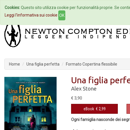
Cookies:
Questo sito utilizza cookie per funzionalità proprie. Se contin
Home
Autori
Eventi
Col
Leggi l'informativa sui cookie
OK
Home
Una figlia perfetta
Formato Copertina flessibile
Una figlia perf
Alex Stone
€ 3,90
eBook
€ 2,99
Ogni famiglia nasconde dei segr