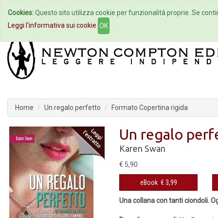
Cookies:
Questo sito utilizza cookie per funzionalità proprie. Se contin
Home
Autori
Eventi
Col
Leggi l'informativa sui cookie
OK
Home
Un regalo perfetto
Formato Copertina rigida
Un regalo perf
Karen Swan
€ 5,90
eBook
€ 3,99
Una collana con tanti ciondoli. O