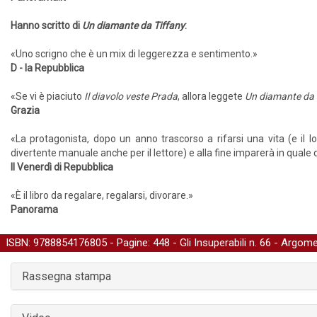
Hanno scritto di
Un diamante da Tiffany
:
«Uno scrigno che è un mix di leggerezza e sentimento.»
D - la Repubblica
«Se vi è piaciuto
Il diavolo veste Prada
, allora leggete
Un diamante da 
Grazia
«La protagonista, dopo un anno trascorso a rifarsi una vita (e il 
divertente manuale anche per il lettore) e alla fine imparerà in quale d
Il Venerdì di Repubblica
«È il libro da regalare, regalarsi, divorare.»
Panorama
ISBN: 9788854176805 - Pagine: 448 -
Gli Insuperabili
n. 66 - Argome
Rassegna stampa