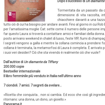
Dopo il successo di
Un diamante 
Tormentata da un passato da cu
dimensione di vita raccolta, in
chiacchiere davanti a una tazza 
tutto ciò di cui ha bisogno per andare avanti. Fino al giorno in cui Rob
per l'amatissima moglie Cat: sette come il numero delle persone imp
far questo Laura si troverà a contattare amici e familiari della donna.
posto arrivano weekend in chalet di lusso, feste VIP, fiumi di champag
I segreti vengono a galla e mentre la collana comincia a prendere for
collana è terminata, la metamorfosi di Laura è completa. È arrivato pe
i suoi veri desideri? Ciò che sta vivendo è realmente ciò che vuole?
Dall'autrice di
Un diamante da Tiffany
200.000 copie
Bestseller internazionale
Il libro femminile più venduto in Italia nell'ultimo anno
7 ciondoli. 7 amici. 7 segreti da svelare...
«Ricetta che conquista… non si cambia. Ed ecco che così gli ingredie
ritornano: una donna, un dono, un gioiello.»
Panorama.it