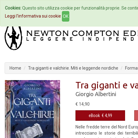
Cookies:
Questo sito utilizza cookie per funzionalità proprie. Se contin
Home
Autori
Eventi
Col
Leggi l'informativa sui cookie
OK
Home
Tra giganti e valchirie. Miti e leggende nordiche
Format
Tra giganti e v
Giorgio Albertini
€ 14,90
eBook
€ 4,99
Nelle fredde terre del Nord Euro
intrecciano le storie dei terribi