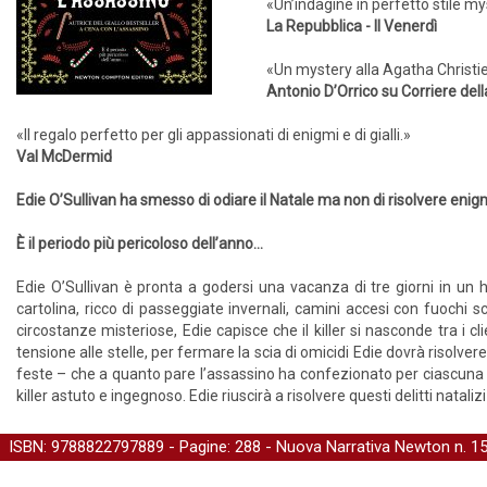
«Un’indagine in perfetto stile my
La Repubblica - Il Venerdì
«Un mystery alla Agatha Christi
Antonio D’Orrico su Corriere dell
«Il regalo perfetto per gli appassionati di enigmi e di gialli.»
Val McDermid
Edie O’Sullivan ha smesso di odiare il Natale ma non di risolvere enigm
È il periodo più pericoloso dell’anno...
Edie O’Sullivan è pronta a godersi una vacanza di tre giorni in un
cartolina, ricco di passeggiate invernali, camini accesi con fuochi 
circostanze misteriose, Edie capisce che il killer si nasconde tra i cli
tensione alle stelle, per fermare la scia di omicidi Edie dovrà risolvere
feste – che a quanto pare l’assassino ha confezionato per ciascuna d
killer astuto e ingegnoso. Edie riuscirà a risolvere questi delitti natali
ISBN: 9788822797889 - Pagine: 288 -
Nuova Narrativa Newton
n. 1