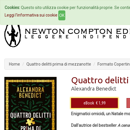
Cookies:
Questo sito utilizza cookie per funzionalità proprie. Se contin
Home
Autori
Eventi
Col
Leggi l'informativa sui cookie
OK
Home
Quattro delitti prima di mezzanotte
Formato Copertina
Quattro delitt
Alexandra Benedict
eBook
€ 1,99
Enigmatici omicidi, un Natale mort
Dall'autrice del bestseller
A cena