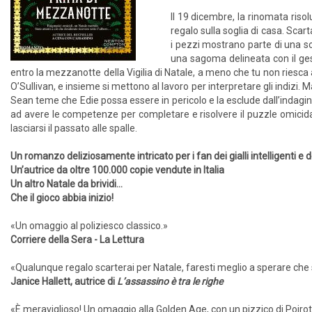
Il 19 dicembre, la rinomata risolu
regalo sulla soglia di casa. Scar
i pezzi mostrano parte di una s
una sagoma delineata con il ges
entro la mezzanotte della Vigilia di Natale, a meno che tu non riesca 
O’Sullivan, e insieme si mettono al lavoro per interpretare gli indizi.
Sean teme che Edie possa essere in pericolo e la esclude dall’indagin
ad avere le competenze per completare e risolvere il puzzle omicid
lasciarsi il passato alle spalle.
Un romanzo deliziosamente intricato per i fan dei gialli intelligenti e
Un’autrice da oltre 100.000 copie vendute in Italia
Un altro Natale da brividi...
Che il gioco abbia inizio!
«Un omaggio al poliziesco classico.»
Corriere della Sera - La Lettura
«Qualunque regalo scarterai per Natale, faresti meglio a sperare che s
Janice Hallett, autrice di
L’assassino è tra le righe
«È meraviglioso! Un omaggio alla Golden Age, con un pizzico di Poiro