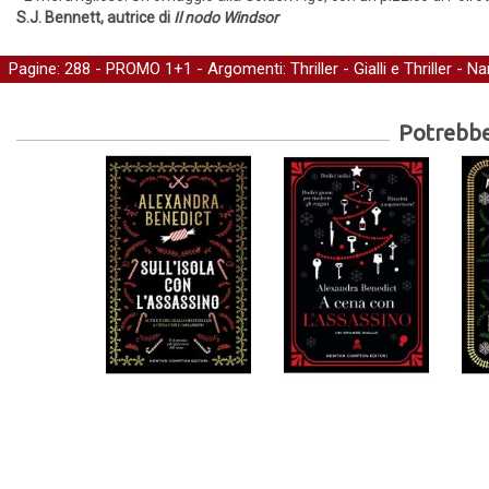
S.J. Bennett, autrice di
Il nodo Windsor
Pagine: 288 -
PROMO 1+1
- Argomenti:
Thriller
-
Gialli e Thriller
-
Nar
Potrebber